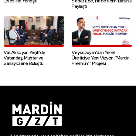
Lisesi’ne Yerleşti
Sedat Ege, Hedeflerini Basınla
Paylaştı
Vali Akkoyun Yeşilli’de
Veysi Duyan’dan Yerel
Vatandaş, Muhtar ve
Üreticiye Yeni Vizyon: “Mardin
Sanayicilerle Buluştu
Premium” Projesi
Web sitemizde yer alan haber içerikleri izin alınmadan,