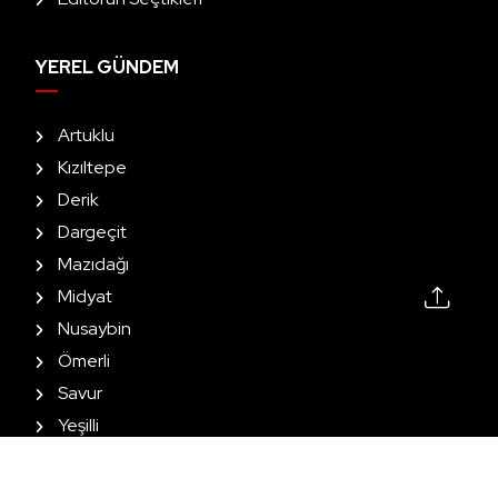
YEREL GÜNDEM
Artuklu
Kızıltepe
Derik
Dargeçit
Mazıdağı
Midyat
Nusaybin
Ömerli
Savur
Yeşilli
2026 All Rights Reserved