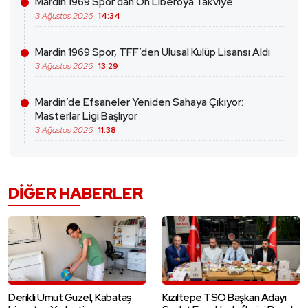
Mardin 1969 Spor’dan Ön Liberoya Takviye
3 Ağustos 2026
14:34
Mardin 1969 Spor, TFF’den Ulusal Kulüp Lisansı Aldı
3 Ağustos 2026
13:29
Mardin’de Efsaneler Yeniden Sahaya Çıkıyor:
Masterlar Ligi Başlıyor
3 Ağustos 2026
11:38
DIĞER HABERLER
Derikli Umut Güzel, Kabataş
Kızıltepe TSO Başkan Adayı