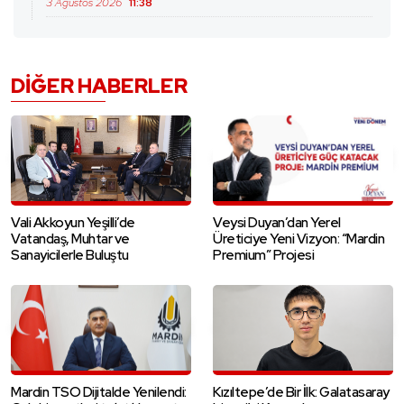
3 Ağustos 2026
11:38
DIĞER HABERLER
Vali Akkoyun Yeşilli’de
Veysi Duyan’dan Yerel
Vatandaş, Muhtar ve
Üreticiye Yeni Vizyon: “Mardin
Sanayicilerle Buluştu
Premium” Projesi
Mardin TSO Dijitalde Yenilendi:
Kızıltepe’de Bir İlk: Galatasaray