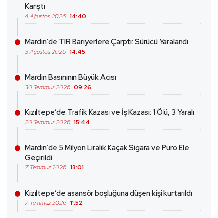
Karıştı
4 Ağustos 2026
14:40
Mardin’de TIR Bariyerlere Çarptı: Sürücü Yaralandı
3 Ağustos 2026
14:45
Mardin Basınının Büyük Acısı
30 Temmuz 2026
09:26
Kızıltepe’de Trafik Kazası ve İş Kazası: 1 Ölü, 3 Yaralı
20 Temmuz 2026
15:44
Mardin’de 5 Milyon Liralık Kaçak Sigara ve Puro Ele
Geçirildi
7 Temmuz 2026
18:01
Kızıltepe’de asansör boşluğuna düşen kişi kurtarıldı
7 Temmuz 2026
11:52