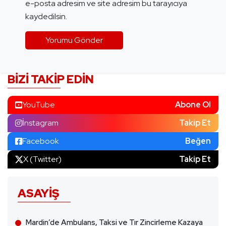
e-posta adresim ve site adresim bu tarayıcıya
kaydedilsin.
BIZI TAKIP EDIN
YouTube
Abone Ol
İnstagram
Takip Et
Facebook
Beğen
X (Twitter)
Takip Et
ASAYIŞ
Mardin’de Ambulans, Taksi ve Tır Zincirleme Kazaya