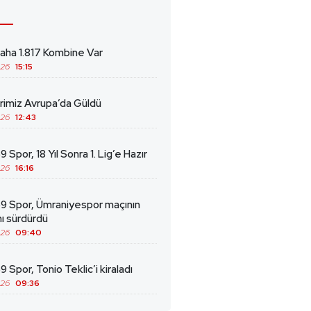
ha 1.817 Kombine Var
026
15:15
erimiz Avrupa’da Güldü
026
12:43
 Spor, 18 Yıl Sonra 1. Lig’e Hazır
026
16:16
69 Spor, Ümraniyespor maçının
ını sürdürdü
026
09:40
9 Spor, Tonio Teklic’i kiraladı
026
09:36