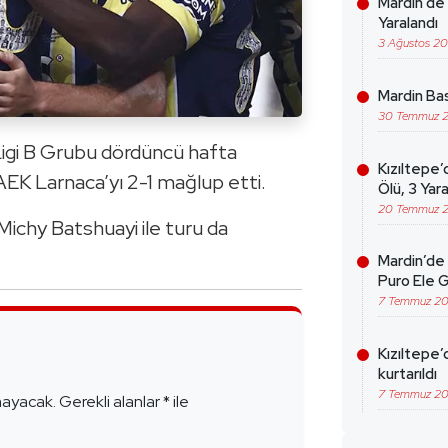
Mardin’de 
Yaralandı
3 Ağustos 2
Mardin Bas
30 Temmuz 
igi B Grubu dördüncü hafta
Kızıltepe’
AEK Larnaca’yı 2-1 mağlup etti.
Ölü, 3 Yara
20 Temmuz 
ichy Batshuayi ile turu da
Mardin’de 
Puro Ele G
7 Temmuz 2
e
Kızıltepe’
kurtarıldı
7 Temmuz 2
mayacak.
Gerekli alanlar
*
ile