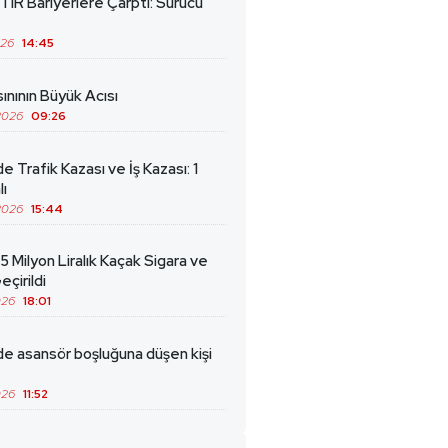
TIR Bariyerlere Çarptı: Sürücü
026
14:45
ınının Büyük Acısı
2026
09:26
de Trafik Kazası ve İş Kazası: 1
lı
2026
15:44
5 Milyon Liralık Kaçak Sigara ve
eçirildi
026
18:01
de asansör boşluğuna düşen kişi
026
11:52