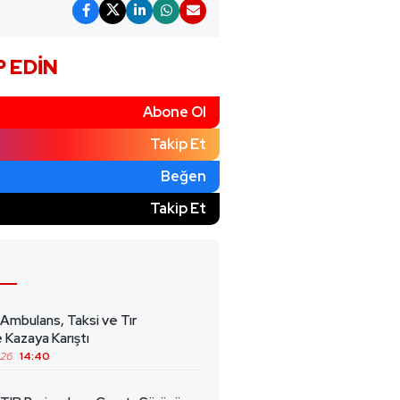
P EDIN
Abone Ol
Takip Et
Beğen
)
Takip Et
 Ambulans, Taksi ve Tır
 Kazaya Karıştı
026
14:40