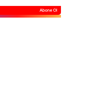
Abone Ol
Takip Et
Beğen
)
Takip Et
 Ambulans, Taksi ve Tır
 Kazaya Karıştı
026
14:40
TIR Bariyerlere Çarptı: Sürücü
026
14:45