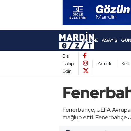
BÖLGE
ASAYIŞ
GÜN
Bizi
Takip
Artuklu
Kızı
Edin:
Fenerbah
Fenerbahçe, UEFA Avrupa L
mağlup etti. Fenerbahçe J