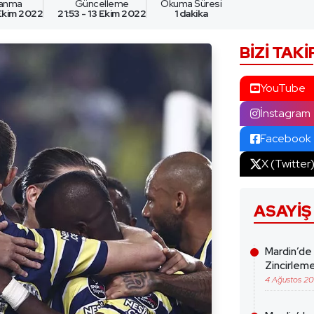
lanma
Güncelleme
Okuma Süresi
 Ekim 2022
21:53 - 13 Ekim 2022
1 dakika
BIZI TAKI
YouTube
İnstagram
Facebook
X (Twitter
ASAYIŞ
Mardin’de
Zincirleme
4 Ağustos 2