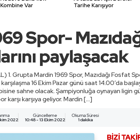
Kombine Var
Tarihe Karışıyor
969 Spor- Mazıdağ
arını paylaşacak
L) 1. Grupta Mardin 1969 Spor, Mazıdağı Fosfat Spor 
karşılaşma 16 Ekim Pazar günü saat 14.00’da başlay
sine sahne olacak. Şampiyonluğa oynayan ligin güç
r karşı karşıya geliyor. Mardin […]
lanma
Güncelleme
Okuma Süresi
 Ekim 2022
10:48 - 13 Ekim 2022
1 dakika
BIZI TAKI