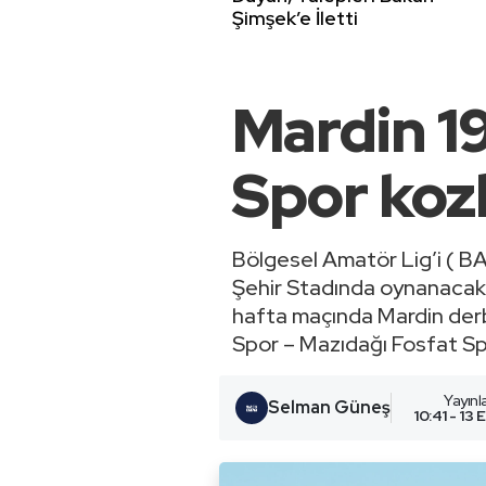
Şimşek’e İletti
Mardin 1
Spor kozl
Bölgesel Amatör Lig’i ( BA
Şehir Stadında oynanacak 
hafta maçında Mardin derbi
Spor – Mazıdağı Fosfat Spo
Yayın
Selman Güneş
10:41 - 13