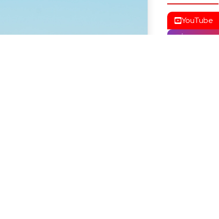
YouTube
İnstagram
Facebook
X (Twitter
ASAYIŞ
Mardin’de
Zincirleme
4 Ağustos 2
Mardin’de 
Yaralandı
3 Ağustos 2