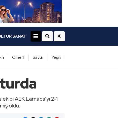
ÜLTÜR SANAT
in
Ömerli
Savur
Yeşilli
 turda
ekibi AEK Larnaca’yı 2-1
miş oldu.