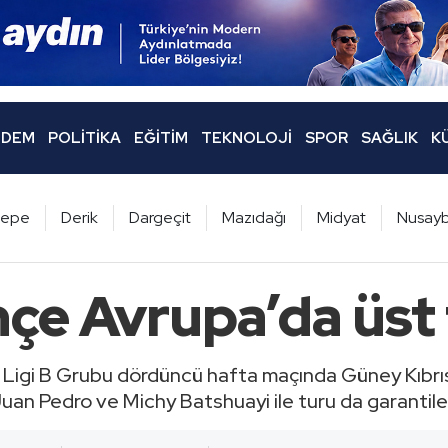
DEM
POLITIKA
EĞITIM
TEKNOLOJI
SPOR
SAĞLIK
K
ltepe
Derik
Dargeçit
Mazıdağı
Midyat
Nusayb
çe Avrupa’da üst
igi B Grubu dördüncü hafta maçında Güney Kıbrıs 
uan Pedro ve Michy Batshuayi ile turu da garantile