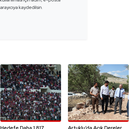
arayıcıya kaydedilsin.
Hedefe Daha 1.817
Artuklu’da Açık Dereler