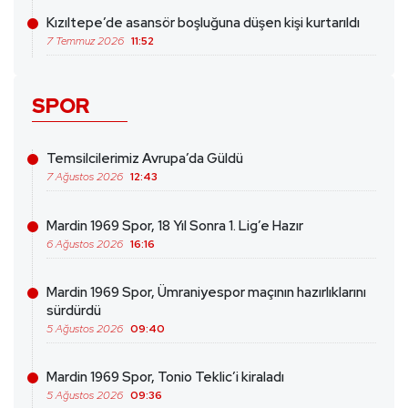
Kızıltepe’de asansör boşluğuna düşen kişi kurtarıldı
7 Temmuz 2026
11:52
SPOR
Temsilcilerimiz Avrupa’da Güldü
7 Ağustos 2026
12:43
Mardin 1969 Spor, 18 Yıl Sonra 1. Lig’e Hazır
6 Ağustos 2026
16:16
Mardin 1969 Spor, Ümraniyespor maçının hazırlıklarını
sürdürdü
5 Ağustos 2026
09:40
Mardin 1969 Spor, Tonio Teklic’i kiraladı
5 Ağustos 2026
09:36