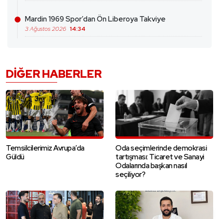
Mardin 1969 Spor’dan Ön Liberoya Takviye
3 Ağustos 2026
14:34
DIĞER HABERLER
Temsilcilerimiz Avrupa’da
Oda seçimlerinde demokrasi
Güldü
tartışması: Ticaret ve Sanayi
Odalarında başkan nasıl
seçiliyor?