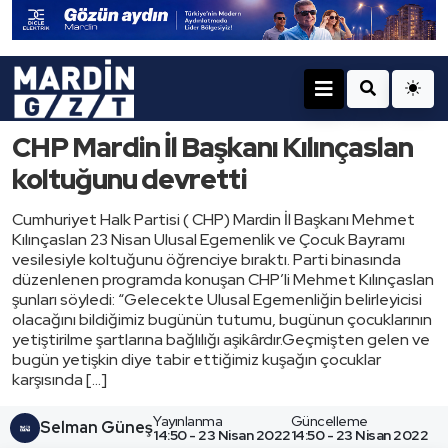
CHP Mardin İl Başkanı Kılınçaslan
koltuğunu devretti
Cumhuriyet Halk Partisi ( CHP) Mardin İl Başkanı Mehmet
Kılınçaslan 23 Nisan Ulusal Egemenlik ve Çocuk Bayramı
vesilesiyle koltuğunu öğrenciye bıraktı. Parti binasında
düzenlenen programda konuşan CHP’li Mehmet Kılınçaslan
şunları söyledi: “Gelecekte Ulusal Egemenliğin belirleyicisi
olacağını bildiğimiz bugünün tutumu, bugünun çocuklarının
yetiştirilme şartlarına bağlılığı aşikârdır.Geçmişten gelen ve
bugün yetişkin diye tabir ettiğimiz kuşağın çocuklar
karşısında […]
Yayınlanma
Güncelleme
Selman Güneş
14:50 - 23 Nisan 2022
14:50 - 23 Nisan 2022