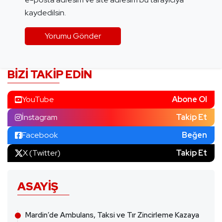
kaydedilsin.
BIZI TAKIP EDIN
YouTube
Abone Ol
İnstagram
Takip Et
Facebook
Beğen
X (Twitter)
Takip Et
ASAYIŞ
Mardin’de Ambulans, Taksi ve Tır Zincirleme Kazaya