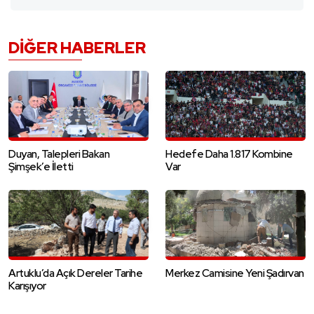
DIĞER HABERLER
Duyan, Talepleri Bakan
Hedefe Daha 1.817 Kombine
Şimşek’e İletti
Var
Artuklu’da Açık Dereler Tarihe
Merkez Camisine Yeni Şadırvan
Karışıyor