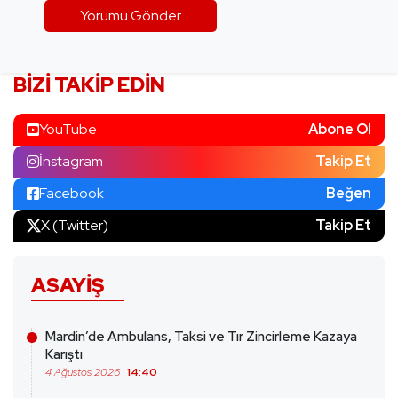
BIZI TAKIP EDIN
YouTube
Abone Ol
İnstagram
Takip Et
Facebook
Beğen
X (Twitter)
Takip Et
ASAYIŞ
Mardin’de Ambulans, Taksi ve Tır Zincirleme Kazaya
Karıştı
4 Ağustos 2026
14:40