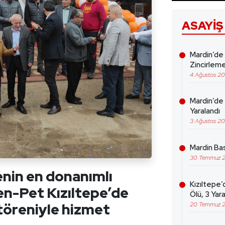
ASAYIŞ
Mardin’de
Zincirleme
4 Ağustos 2
Mardin’de 
Yaralandı
3 Ağustos 2
Mardin Bas
30 Temmuz 
genin en donanımlı
Kızıltepe’
Zen-Pet Kızıltepe’de
Ölü, 3 Yara
 töreniyle hizmet
20 Temmuz 