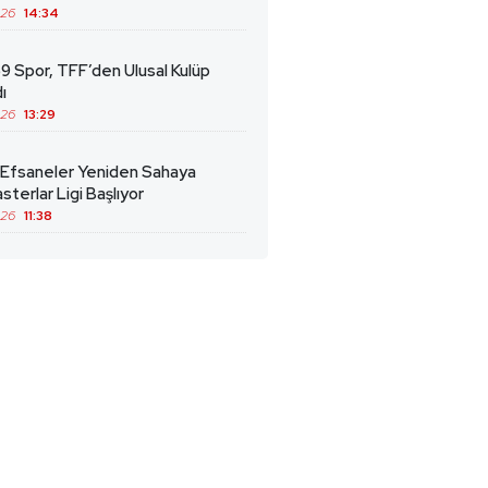
026
14:34
9 Spor, TFF’den Ulusal Kulüp
ı
026
13:29
 Efsaneler Yeniden Sahaya
sterlar Ligi Başlıyor
026
11:38