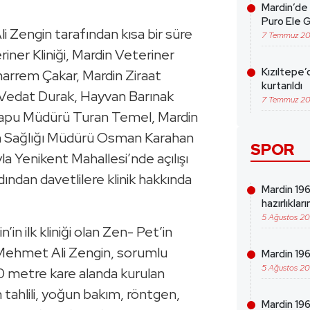
Mardin’de 
Puro Ele G
Zengin tarafından kısa bir süre
7 Temmuz 2
ner Kliniği, Mardin Veteriner
Kızıltepe’
arrem Çakar, Mardin Ziraat
kurtarıldı
 Vedat Durak, Hayvan Barınak
7 Temmuz 2
apu Müdürü Turan Temel, Mardin
n Sağlığı Müdürü Osman Karahan
SPOR
yla Yenikent Mahallesi’nde açılışı
dından davetlilere klinik hakkında
Mardin 19
hazırlıklar
5 Ağustos 2
in ilk kliniği olan Zen- Pet’in
Mehmet Ali Zengin, sorumlu
Mardin 196
5 Ağustos 2
0 metre kare alanda kurulan
n tahlili, yoğun bakım, röntgen,
Mardin 19