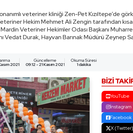
onanımlı veteriner kliniği Zen-Pet Kızıltepe’de görke
eteriner Hekim Mehmet Ali Zengin tarafından kısa 
i, Mardin Veteriner Hekimler Odası Başkanı Muharre
nı Vedat Durak, Hayvan Barınak Müdürü Zeynep S
lanma
Güncelleme
Okuma Süresi
 Kasım 2021
09:12 - 21 Kasım 2021
1 dakika
BIZI TAKI
YouTube
İnstagram
Facebook
X (Twitter