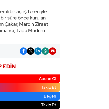
mli bir açılış töreniyle
bir süre önce kurulan
m Çakar, Mardin Ziraat
amancı, Tapu Müdürü
P EDIN
Abone Ol
Takip Et
Beğen
)
Takip Et