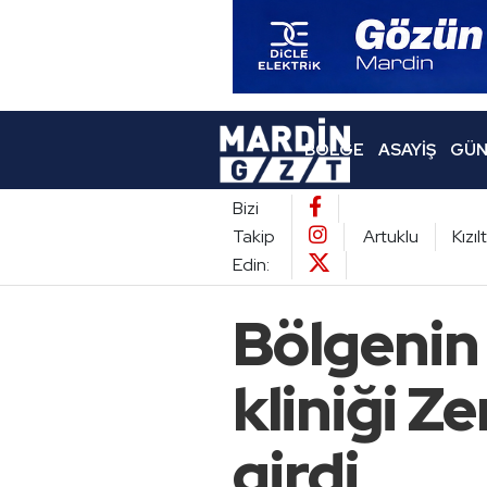
BÖLGE
ASAYIŞ
GÜN
Bizi
Takip
Artuklu
Kızı
Edin:
Bölgenin
kliniği Z
girdi