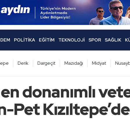
DEM
POLITIKA
EĞITIM
TEKNOLOJI
SPOR
SAĞLIK
K
ltepe
Derik
Dargeçit
Mazıdağı
Midyat
Nusayb
 en donanımlı vete
en-Pet Kızıltepe’d