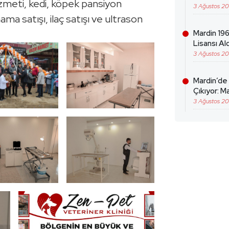
izmeti, kedi, köpek pansiyon
3 Ağustos 2
a satışı, ilaç satışı ve ultrason
Mardin 196
Lisansı Ald
3 Ağustos 2
Mardin’de
Çıkıyor: Ma
3 Ağustos 2