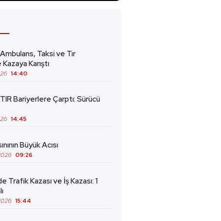
 Ambulans, Taksi ve Tır
 Kazaya Karıştı
026
14:40
TIR Bariyerlere Çarptı: Sürücü
026
14:45
ınının Büyük Acısı
2026
09:26
de Trafik Kazası ve İş Kazası: 1
lı
2026
15:44