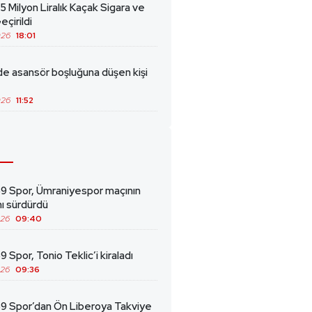
5 Milyon Liralık Kaçak Sigara ve
eçirildi
026
18:01
de asansör boşluğuna düşen kişi
026
11:52
69 Spor, Ümraniyespor maçının
ını sürdürdü
026
09:40
9 Spor, Tonio Teklic’i kiraladı
026
09:36
69 Spor’dan Ön Liberoya Takviye