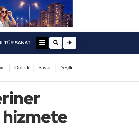
ÜLTÜR SANAT
in
Ömerli
Savur
Yeşilli
riner
e hizmete