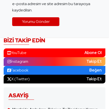
e-posta adresim ve site adresim bu tarayıcıya
kaydedilsin.
BIZI TAKIP EDIN
YouTube
Abone Ol
İnstagram
Takip Et
Facebook
Beğen
X (Twitter)
Takip Et
ASAYIŞ