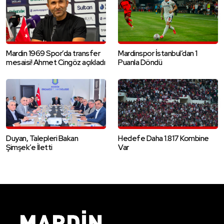
Mardin 1969 Spor’da transfer
Mardinspor İstanbul’dan 1
mesaisi! Ahmet Cingöz açıkladı
Puanla Döndü
Duyan, Talepleri Bakan
Hedefe Daha 1.817 Kombine
Şimşek’e İletti
Var