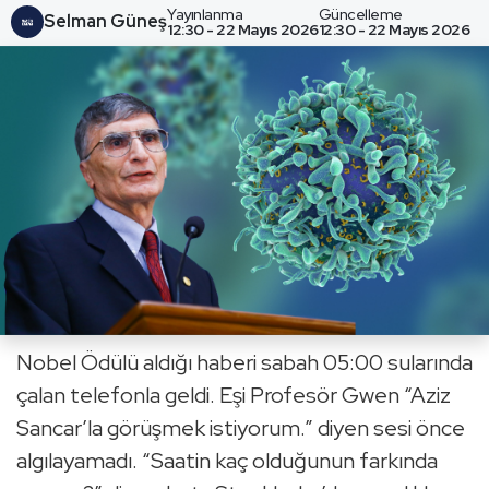
Yayınlanma
Güncelleme
Selman Güneş
12:30 - 22 Mayıs 2026
12:30 - 22 Mayıs 2026
Nobel Ödülü al­dı­ğı ha­be­ri sabah 05:00 su­la­rın­da
çalan te­le­fon­la geldi. Eşi Pro­fe­sör Gwen “Aziz
San­car’la gö­rüş­mek is­ti­yo­rum.” diyen sesi önce
al­gı­la­ya­ma­dı. “Sa­atin kaç ol­du­ğu­nun far­kın­da