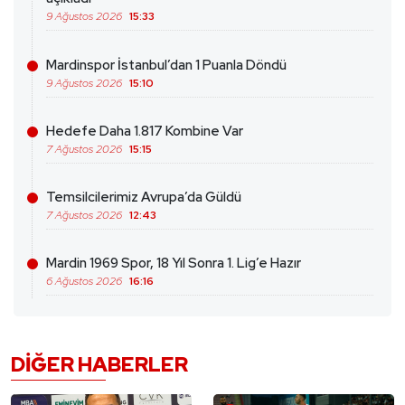
9 Ağustos 2026
15:33
Mardinspor İstanbul’dan 1 Puanla Döndü
9 Ağustos 2026
15:10
Hedefe Daha 1.817 Kombine Var
7 Ağustos 2026
15:15
Temsilcilerimiz Avrupa’da Güldü
7 Ağustos 2026
12:43
Mardin 1969 Spor, 18 Yıl Sonra 1. Lig’e Hazır
6 Ağustos 2026
16:16
DIĞER HABERLER