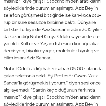
mı­sı­nız?” diye çı­kış­tı. Stock­holm’den ara­dık­la­rı­nı
söy­le­dik­le­rin­de durum an­la­şıl­mış­tı. Aziz Bey’in
te­le­fon gö­rüş­me­si bit­ti­ğin­de ise ka­rı-ko­ca otu­
rup bir süre ses­siz­ce bir­bi­ri­ne baktı. Dünya ile
bir­lik­te Tür­ki­ye de Aziz San­car’ın adını 2015 yı­lın­
da ka­zan­dı­ğı Nobel Kimya Ödülü sa­ye­sin­de du­
ya­cak­tı. Kül­tür ve Yaşam lis­te­si­nin ko­nu­ğu aka­
de­mis­yen, bi­yo­kim­ya­ger, mo­le­kü­ler bi­yo­log ve
bilim in­sa­nı Aziz San­car…
Nobel Ödülü al­dı­ğı ha­be­ri sabah 05:00 su­la­rın­da
çalan te­le­fon­la geldi. Eşi Pro­fe­sör Gwen “Aziz
San­car’la gö­rüş­mek is­ti­yo­rum.” diyen sesi önce
al­gı­la­ya­ma­dı. “Sa­atin kaç ol­du­ğu­nun far­kın­da
mı­sı­nız?” diye çı­kış­tı. Stock­holm’den ara­dık­la­rı­nı
söy­le­dik­le­rin­de durum an­la­şıl­mış­tı. Aziz Bey’in