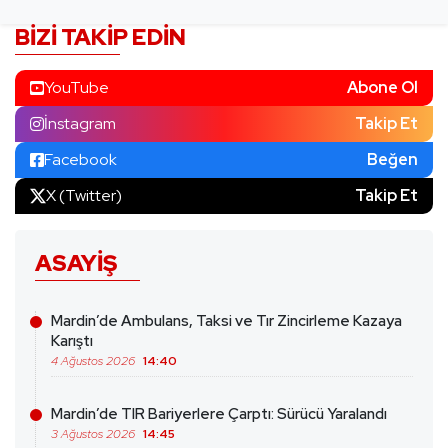
BIZI TAKIP EDIN
YouTube
Abone Ol
İnstagram
Takip Et
Facebook
Beğen
X (Twitter)
Takip Et
ASAYIŞ
Mardin’de Ambulans, Taksi ve Tır Zincirleme Kazaya
Karıştı
4 Ağustos 2026
14:40
Mardin’de TIR Bariyerlere Çarptı: Sürücü Yaralandı
3 Ağustos 2026
14:45