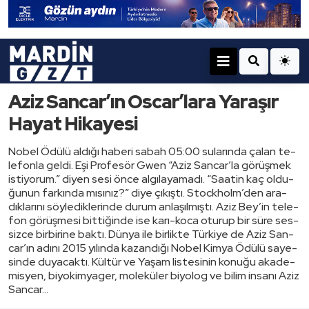
Aziz Sancar’ın Oscar’lara Yaraşır
Hayat Hikayesi
Nobel Ödülü al­dı­ğı ha­be­ri sabah 05:00 su­la­rın­da çalan te­
le­fon­la geldi. Eşi Pro­fe­sör Gwen “Aziz San­car’la gö­rüş­mek
is­ti­yo­rum.” diyen sesi önce al­gı­la­ya­ma­dı. “Sa­atin kaç ol­du­
ğu­nun far­kın­da mı­sı­nız?” diye çı­kış­tı. Stock­holm’den ara­
dık­la­rı­nı söy­le­dik­le­rin­de durum an­la­şıl­mış­tı. Aziz Bey’in te­le­
fon gö­rüş­me­si bit­ti­ğin­de ise ka­rı-ko­ca otu­rup bir süre ses­
siz­ce bir­bi­ri­ne baktı. Dünya ile bir­lik­te Tür­ki­ye de Aziz San­
car’ın adını 2015 yı­lın­da ka­zan­dı­ğı Nobel Kimya Ödülü sa­ye­
sin­de du­ya­cak­tı. Kül­tür ve Yaşam lis­te­si­nin ko­nu­ğu aka­de­
mis­yen, bi­yo­kim­ya­ger, mo­le­kü­ler bi­yo­log ve bilim in­sa­nı Aziz
San­car…