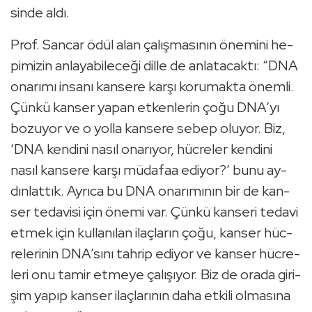
sin­de aldı.
Prof. San­car ödül alan ça­lış­ma­sı­nın öne­mi­ni he­
pi­mi­zin an­la­ya­bi­le­ce­ği dille de an­la­ta­cak­tı: “DNA
ona­rı­mı in­sa­nı kan­se­re karşı ko­ru­mak­ta önem­li.
Çünkü kan­ser yapan et­ken­le­rin çoğu DNA’yı
bo­zu­yor ve o yolla kan­se­re sebep olu­yor. Biz,
‘DNA ken­di­ni nasıl ona­rı­yor, hüc­re­ler ken­di­ni
nasıl kan­se­re karşı mü­da­faa edi­yor?’ bunu ay­
dın­lat­tık. Ay­rı­ca bu DNA ona­rı­mı­nın bir de kan­
ser te­da­vi­si için önemi var. Çünkü kan­se­ri te­da­vi
etmek için kul­la­nı­lan ilaç­la­rın çoğu, kan­ser hüc­
re­le­ri­nin DNA’sını tah­rip edi­yor ve kan­ser hüc­re­
le­ri onu tamir et­me­ye ça­lı­şı­yor. Biz de orada gi­ri­
şim yapıp kan­ser ilaç­la­rı­nın daha et­ki­li ol­ma­sı­na