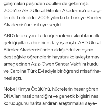
ça­lış­ma­la­rı pe­şin­den ödül­le­ri de ge­tir­miş­ti.
2005’te ABD Ulu­sal Bi­lim­ler Aka­de­mi­si’ne se­çi­
len ilk Türk oldu, 2006 yı­lın­da da Tür­ki­ye Bi­lim­ler
Aka­de­mi­si’ne asil üye se­çil­di.
ABD’de oku­yan Türk öğ­ren­ci­le­rin sı­kın­tı­la­rı­nı ilk
gel­di­ği yıl­lar­da bi­re­bir o da ya­şa­mış­tı. ABD Ulu­sal
Bi­lim­ler Aka­de­mi­si’nden al­dı­ğı ödül ve eşi­nin
des­te­ğiy­le öğ­ren­ci­le­rin ha­ya­tı­nı ko­lay­laş­tır­ma­yı
amaç edi­nen Aziz-Gwen San­car Vakfı’nı kurdu
ve Ca­ro­li­na Türk Evi adıy­la bir öğ­ren­ci mi­sa­fir­ha­
ne­si açtı.
Nobel Kimya Ödülü’nü, hüc­re­le­rin hasar gören
DNA’ları nasıl onar­dı­ğı­nı ve ge­ne­tik bil­gi­si­ni nasıl
ko­ru­du­ğu­nu ha­ri­ta­lan­dı­ran araş­tır­ma­la­rı sa­ye­