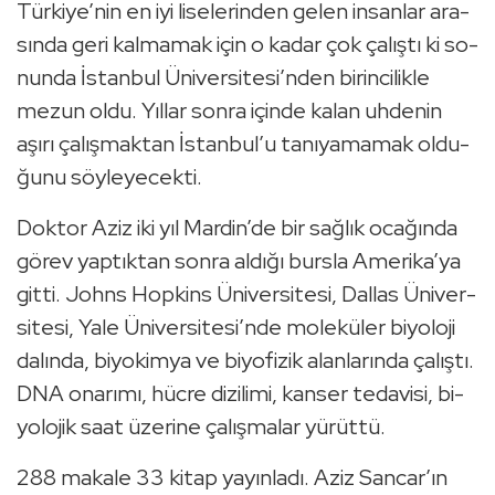
Tür­ki­ye’nin en iyi li­se­le­rin­den gelen in­san­lar ara­
sın­da geri kal­ma­mak için o kadar çok ça­lış­tı ki so­
nun­da İstan­bul Üni­ver­si­te­si’nden bi­rin­ci­lik­le
mezun oldu. Yıl­lar sonra için­de kalan uh­de­nin
aşırı ça­lış­mak­tan İstan­bul’u ta­nı­ya­ma­mak ol­du­
ğu­nu söy­le­ye­cek­ti.
Dok­tor Aziz iki yıl Mar­din’de bir sağ­lık oca­ğın­da
görev yap­tık­tan sonra al­dı­ğı burs­la Ame­ri­ka’ya
gitti. Johns Hop­kins Üni­ver­si­te­si, Dal­las Üni­ver­
si­te­si, Yale Üni­ver­si­te­si’nde mo­le­kü­ler bi­yo­lo­ji
da­lın­da, bi­yo­kim­ya ve bi­yo­fi­zik alan­la­rın­da ça­lış­tı.
DNA ona­rı­mı, hücre di­zi­li­mi, kan­ser te­da­vi­si, bi­
yo­lo­jik saat üze­ri­ne ça­lış­ma­lar yü­rüt­tü.
288 ma­ka­le 33 kitap ya­yın­la­dı. Aziz San­car’ın