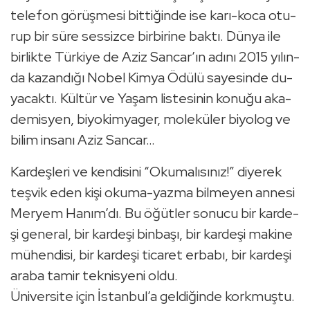
te­le­fon gö­rüş­me­si bit­ti­ğin­de ise ka­rı-ko­ca otu­
rup bir süre ses­siz­ce bir­bi­ri­ne baktı. Dünya ile
bir­lik­te Tür­ki­ye de Aziz San­car’ın adını 2015 yı­lın­
da ka­zan­dı­ğı Nobel Kimya Ödülü sa­ye­sin­de du­
ya­cak­tı. Kül­tür ve Yaşam lis­te­si­nin ko­nu­ğu aka­
de­mis­yen, bi­yo­kim­ya­ger, mo­le­kü­ler bi­yo­log ve
bilim in­sa­nı Aziz San­car…
Kar­deş­le­ri ve ken­di­si­ni “Oku­ma­lı­sı­nız!” di­ye­rek
teş­vik eden kişi oku­ma-yaz­ma bil­me­yen an­ne­si
Mer­yem Hanım’dı. Bu öğüt­ler so­nu­cu bir kar­de­
şi ge­ne­ral, bir kar­de­şi bin­ba­şı, bir kar­de­şi ma­ki­ne
mü­hen­di­si, bir kar­de­şi ti­ca­ret er­ba­bı, bir kar­de­şi
araba tamir tek­nis­ye­ni oldu.
Üni­ver­si­te için İstan­bul’a gel­di­ğin­de kork­muş­tu.