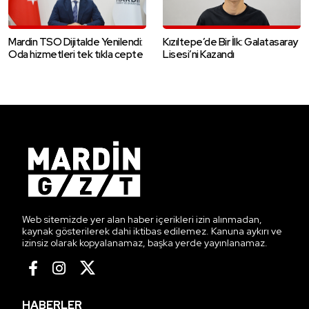
Mardin TSO Dijitalde Yenilendi:
Kızıltepe’de Bir İlk: Galatasaray
Oda hizmetleri tek tıkla cepte
Lisesi’ni Kazandı
Web sitemizde yer alan haber içerikleri izin alınmadan,
kaynak gösterilerek dahi iktibas edilemez. Kanuna aykırı ve
izinsiz olarak kopyalanamaz, başka yerde yayınlanamaz.
HABERLER