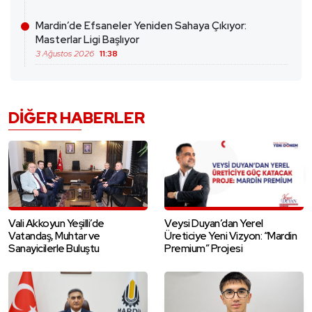
Mardin’de Efsaneler Yeniden Sahaya Çıkıyor:
Masterlar Ligi Başlıyor
3 Ağustos 2026
11:38
DIĞER HABERLER
Vali Akkoyun Yeşilli’de
Veysi Duyan’dan Yerel
Vatandaş, Muhtar ve
Üreticiye Yeni Vizyon: “Mardin
Sanayicilerle Buluştu
Premium” Projesi