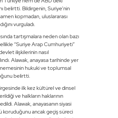
em Türkiye hem de ABD’deki
 belirtti. Bildirgenin, Suriye’nin
mamen kopmadan, uluslararası
ığını vurguladı.
asında tartışmalara neden olan bazı
ellikle “Suriye Arap Cumhuriyeti”
vlet ilişkilerinin nasıl
ndı. Alawak, anayasa tarihinde yer
rilmemesinin hukuki ve toplumsal
ğunu belirtti.
rgesinde ilk kez kültürel ve dinsel
ildiği ve halkların haklarının
 edildi. Alawak, anayasanın siyasi
nü koruduğunu ancak geçiş süreci