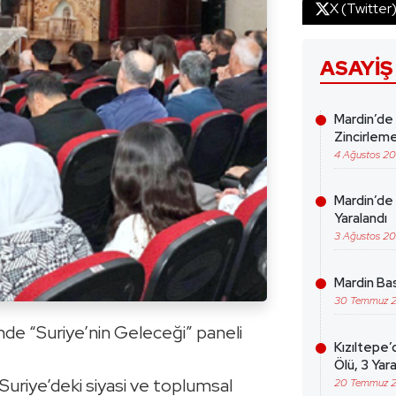
X (Twitter
ASAYIŞ
Mardin’de
Zincirleme
4 Ağustos 2
Mardin’de 
Yaralandı
3 Ağustos 2
Mardin Bas
30 Temmuz 
nde “Suriye’nin Geleceği” paneli
Kızıltepe’
Ölü, 3 Yara
 Suriye’deki siyasi ve toplumsal
20 Temmuz 