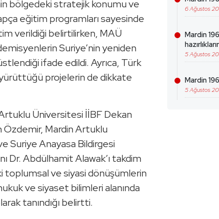
nin bölgedeki stratejik konumu ve
6 Ağustos 2
Arapça eğitim programları sayesinde
im verildiği belirtilirken, MAÜ
Mardin 19
hazırlıklar
demisyenlerin Suriye’nin yeniden
5 Ağustos 2
stlendiği ifade edildi. Ayrıca, Türk
yürüttüğü projelerin de dikkate
Mardin 196
5 Ağustos 2
rtuklu Üniversitesi İİBF Dekan
n Özdemir, Mardin Artuklu
e Suriye Anayasa Bildirgesi
ı Dr. Abdülhamit Alawak’ı takdim
ki toplumsal ve siyasi dönüşümlerin
ukuk ve siyaset bilimleri alanında
rak tanındığı belirtti.