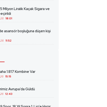
5 Milyon Liralık Kaçak Sigara ve
eçirildi
026
18:01
de asansör boşluğuna düşen kişi
026
11:52
ha 1.817 Kombine Var
026
15:15
erimiz Avrupa’da Güldü
026
12:43
 Spor, 18 Yıl Sonra 1. Lig’e Hazır