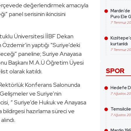
erçevede değerlendirmek amacıyla
Mardin’de 
i” panel serisinin ikincisini
Puro Ele G
7 Temmuz 2
uklu Üniversitesi İİBF Dekan
Kızıltepe’
kurtarıldı
 Özdemir’in yaptığı “Suriye’deki
7 Temmuz 2
leceği” paneline; Suriye Anayasa
yonu Başkanı M.A.Ü Öğretim Üyesi
SPOR
st olarak katıldı.
i Rektörlük Konferans Salonunda
Hedefe Da
 Gelişmeler ve Suriye’nin
7 Ağustos 2
ncisi, “ Suriye’de Hukuk ve Anayasa
Temsilcil
 bildirgesi hazırlama süreci ve
7 Ağustos 2
alındı.
Mardin 1969