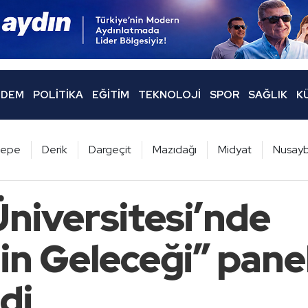
DEM
POLITIKA
EĞITIM
TEKNOLOJI
SPOR
SAĞLIK
K
ltepe
Derik
Dargeçit
Mazıdağı
Midyat
Nusayb
Üniversitesi’nde
in Geleceği” panel
di