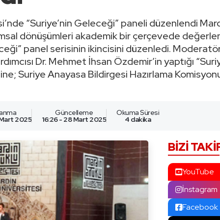
i’nde “Suriye’nin Geleceği” paneli düzenlendi Mard
lumsal dönüşümleri akademik bir çerçevede değerl
eceği” panel serisinin ikincisini düzenledi. Moderat
rdımcısı Dr. Mehmet İhsan Özdemir’in yaptığı “Suri
line; Suriye Anayasa Bildirgesi Hazırlama Komisyo
lanma
Güncelleme
Okuma Süresi
 Mart 2025
16:26 - 28 Mart 2025
4 dakika
BIZI TAKI
YouTube
İnstagram
Facebook