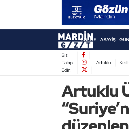
BÖLGE
ASAYIŞ
GÜN
Bizi
Takip
Artuklu
Kızı
Edin:
Artuklu 
“Suriye’n
düzenlen