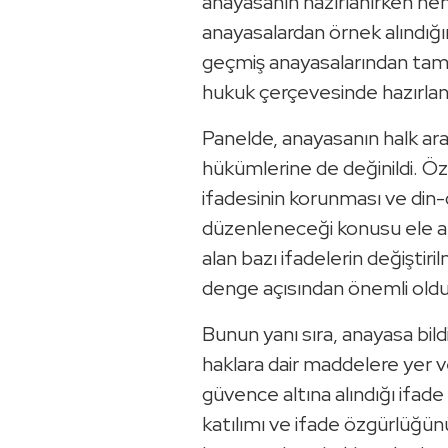
anayasanın hazırlanırken h
anayasalardan örnek alındığını
geçmiş anayasalarından ta
hukuk çerçevesinde hazırland
Panelde, anayasanın halk ar
hükümlerine de değinildi. Öz
ifadesinin korunması ve din-de
düzenleneceği konusu ele alı
alan bazı ifadelerin değişti
denge açısından önemli oldu
Bunun yanı sıra, anayasa bildi
haklara dair maddelere yer ver
güvence altına alındığı ifade
katılımı ve ifade özgürlüğü