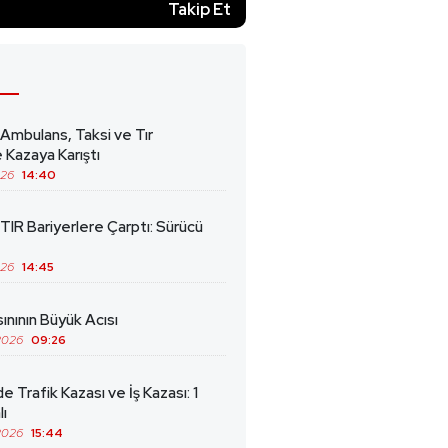
)
Takip Et
 Ambulans, Taksi ve Tır
 Kazaya Karıştı
026
14:40
TIR Bariyerlere Çarptı: Sürücü
026
14:45
ınının Büyük Acısı
2026
09:26
de Trafik Kazası ve İş Kazası: 1
lı
2026
15:44