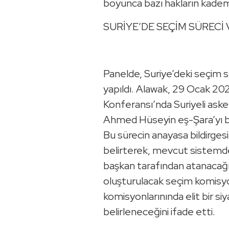
boyunca bazı hakların kademe
SURİYE’DE SEÇİM SÜRECİ
Panelde, Suriye’deki seçim sü
yapıldı. Alawak, 29 Ocak 2
Konferansı’nda Suriyeli asker
Ahmed Hüseyin eş-Şara’yı baş
Bu sürecin anayasa bildirges
belirterek, mevcut sistemde
başkan tarafından atanacağını
oluşturulacak seçim komisyo
komisyonlarınında elit bir si
belirleneceğini ifade etti.