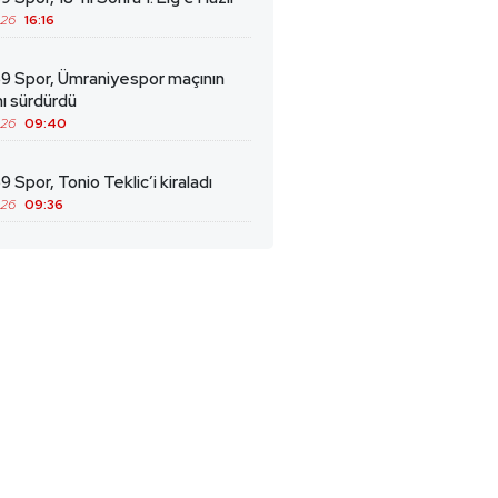
026
16:16
69 Spor, Ümraniyespor maçının
ını sürdürdü
026
09:40
9 Spor, Tonio Teklic’i kiraladı
026
09:36