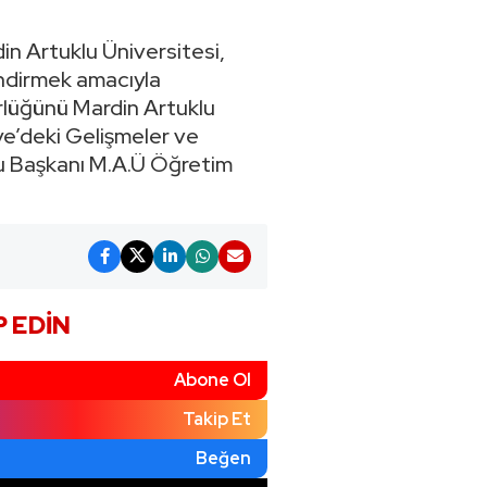
in Artuklu Üniversitesi,
endirmek amacıyla
örlüğünü Mardin Artuklu
ye’deki Gelişmeler ve
nu Başkanı M.A.Ü Öğretim
P EDIN
Abone Ol
Takip Et
Beğen