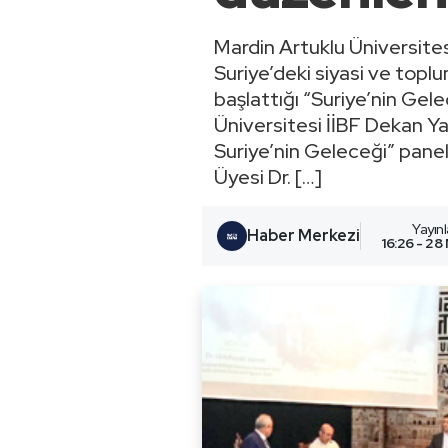
Mardin Artuklu Üniversites
Suriye’deki siyasi ve top
başlattığı “Suriye’nin Gel
Üniversitesi İİBF Dekan Ya
Suriye’nin Geleceği” pane
Üyesi Dr. […]
Yayın
Haber Merkezi
16:26 - 28