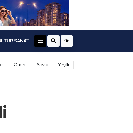
ÜLTÜR SANAT
in
Ömerli
Savur
Yeşilli
i