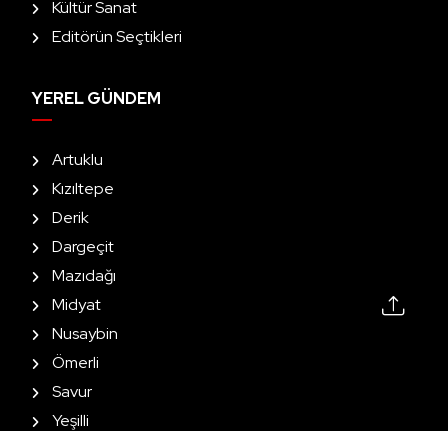
Kültür Sanat
Editörün Seçtikleri
YEREL GÜNDEM
Artuklu
Kızıltepe
Derik
Dargeçit
Mazıdağı
Midyat
Nusaybin
Ömerli
Savur
Yeşilli