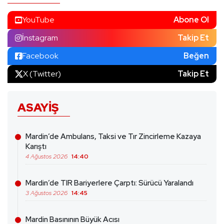
YouTube
Abone Ol
İnstagram
Takip Et
Facebook
Beğen
X (Twitter)
Takip Et
ASAYIŞ
Mardin’de Ambulans, Taksi ve Tır Zincirleme Kazaya
Karıştı
4 Ağustos 2026
14:40
Mardin’de TIR Bariyerlere Çarptı: Sürücü Yaralandı
3 Ağustos 2026
14:45
Mardin Basınının Büyük Acısı