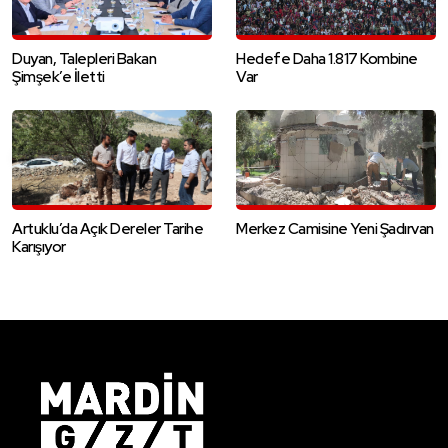
Duyan, Talepleri Bakan
Hedefe Daha 1.817 Kombine
Şimşek’e İletti
Var
Artuklu’da Açık Dereler Tarihe
Merkez Camisine Yeni Şadırvan
Karışıyor