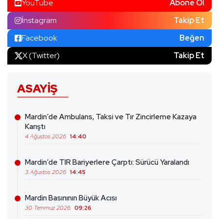
YouTube
Abone Ol
İnstagram
Takip Et
Facebook
Beğen
X (Twitter)
Takip Et
ASAYIŞ
Mardin’de Ambulans, Taksi ve Tır Zincirleme Kazaya
Karıştı
4 Ağustos 2026
14:40
Mardin’de TIR Bariyerlere Çarptı: Sürücü Yaralandı
3 Ağustos 2026
14:45
Mardin Basınının Büyük Acısı
30 Temmuz 2026
09:26