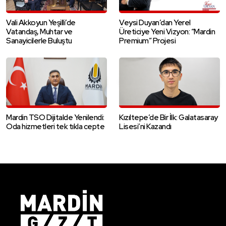
Vali Akkoyun Yeşilli’de
Veysi Duyan’dan Yerel
Vatandaş, Muhtar ve
Üreticiye Yeni Vizyon: “Mardin
Sanayicilerle Buluştu
Premium” Projesi
Mardin TSO Dijitalde Yenilendi:
Kızıltepe’de Bir İlk: Galatasaray
Oda hizmetleri tek tıkla cepte
Lisesi’ni Kazandı