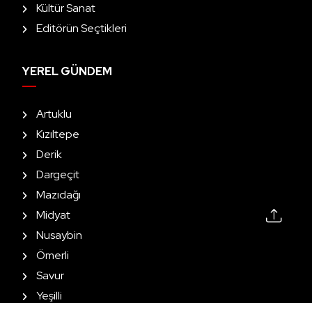
Kültür Sanat
Editörün Seçtikleri
YEREL GÜNDEM
Artuklu
Kızıltepe
Derik
Dargeçit
Mazıdağı
Midyat
Nusaybin
Ömerli
Savur
Yeşilli