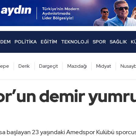
DEM
POLITIKA
EĞITIM
TEKNOLOJI
SPOR
SAĞLIK
K
ltepe
Derik
Dargeçit
Mazıdağı
Midyat
Nusayb
’un demir yumru
oksa başlayan 23 yaşındaki Amedspor Kulübü sporcu