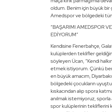
maça kırık parmağımla dev
oldum. Benim için büyük bir 
Amedspor ve bölgedeki tüm
“BAŞARIMI AMEDSPOR 
EDİYORUM”
Kendisine Fenerbahçe, Galata
kulüplerden teklifler geldiğ
söyleyen Ücan, “Kendi halk
etmek istiyorum. Çünkü ben
en büyük amacım, Diyarbakır
bölgedeki çocukların uyuştur
kıskacından alıp spora katm
anılmak istemiyoruz, sporla 
spor kulüplerinin teklifler