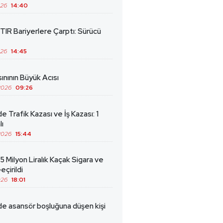
026
14:40
TIR Bariyerlere Çarptı: Sürücü
026
14:45
ınının Büyük Acısı
2026
09:26
de Trafik Kazası ve İş Kazası: 1
lı
2026
15:44
5 Milyon Liralık Kaçak Sigara ve
eçirildi
026
18:01
de asansör boşluğuna düşen kişi