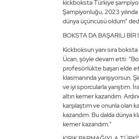
kickboksta Türkiye şampiyon
Şampiyonluğu, 2023 yılında
dünya üçüncüsü oldum” dedi
BOKSTA DA BAŞARILI BİR
Kickboksun yanı sıra boksta 
Ücan, şöyle devam etti: “Bo
profesörlükte başarı elde 
klasmanında yarışıyorsun. Ş
ve iyi sporcularla yarıştım. İr
altın kemer kazandım. Ardınd
karşılaştım ve onunla olan k
kazandım. Bu dalda dünya k
kemer kazandım.”
KIRIK PARMAĞIYLA TÜRK