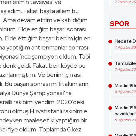
menlerimin tavsiyesi ve
7 Temmuz 2
aşladım. Fakat başta ailem bu
. Ama devam ettim ve katıldığım
SPOR
oldum. Elde etiğim başarı sonrası
m. Elde ettiğim başarı benim için en
Hedefe Da
ma yaptığım antrenmanlar sonrası
7 Ağustos 2
iyonası’nda şampiyon oldum. Tabi
Temsilcil
denk geldi. Fakat ben köyde bu
7 Ağustos 2
azırlanmıştım. Ve benim için asıl
ı. Bu başarı sonrası milli takımların
Mardin 1969
İtalya Dünya Şampiyonası’na
6 Ağustos 2
srailli rakibimi yendim. 2020’deki
Mardin 19
onu olmuş Hırvatistanlı rakibimle
hazırlıklar
ndeyken maalesef ki yaptığım bir
5 Ağustos 2
skalifiye oldum. Toplamda 6 kez