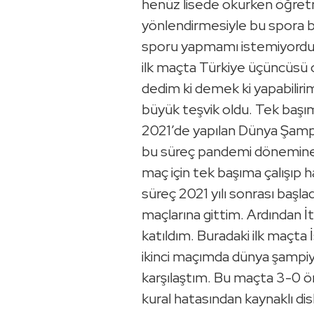
henüz lisede okurken öğret
yönlendirmesiyle bu spora b
sporu yapmamı istemiyordu
ilk maçta Türkiye üçüncüsü 
dedim ki demek ki yapabiliri
büyük teşvik oldu. Tek başı
2021’de yapılan Dünya Şamp
bu süreç pandemi dönemine 
maç için tek başıma çalışıp h
süreç 2021 yılı sonrası başlad
maçlarına gittim. Ardından 
katıldım. Buradaki ilk maçta İ
ikinci maçımda dünya şampiy
karşılaştım. Bu maçta 3-0 ö
kural hatasından kaynaklı di