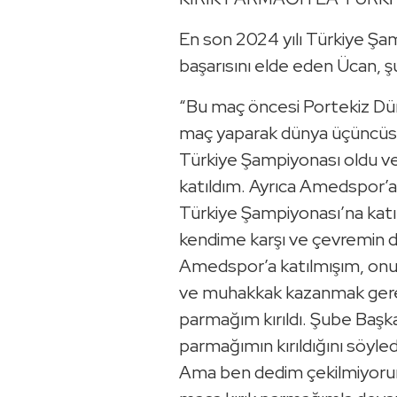
En son 2024 yılı Türkiye Şam
başarısını elde eden Ücan, şu
“Bu maç öncesi Portekiz Dü
maç yaparak dünya üçüncü
Türkiye Şampiyonası oldu ve h
katıldım. Ayrıca Amedspor’a
Türkiye Şampiyonası’na katıl
kendime karşı ve çevremin de
Amedspor’a katılmışım, onu
ve muhakkak kazanmak gerek
parmağım kırıldı. Şube Başka
parmağımın kırıldığını söyled
Ama ben dedim çekilmiyorum