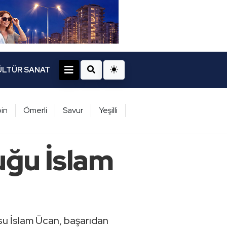
ÜLTÜR SANAT
in
Ömerli
Savur
Yeşilli
ğu İslam
su İslam Ücan, başarıdan