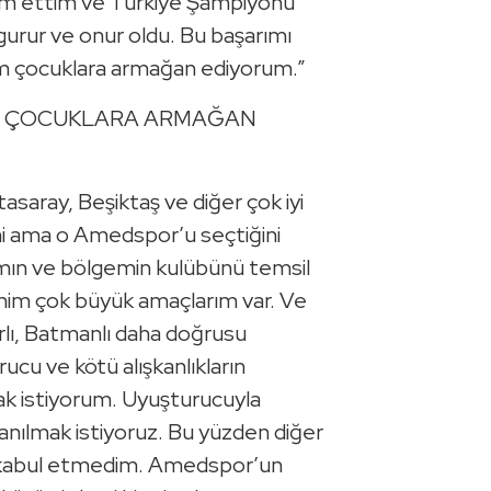
am ettim ve Türkiye Şampiyonu
gurur ve onur oldu. Bu başarımı
 çocuklara armağan ediyorum.”
VE ÇOCUKLARA ARMAĞAN
saray, Beşiktaş ve diğer çok iyi
ini ama o Amedspor’u seçtiğini
ımın ve bölgemin kulübünü temsil
im çok büyük amaçlarım var. Ve
lı, Batmanlı daha doğrusu
ucu ve kötü alışkanlıkların
ak istiyorum. Uyuşturucuyla
anılmak istiyoruz. Bu yüzden diğer
ini kabul etmedim. Amedspor’un