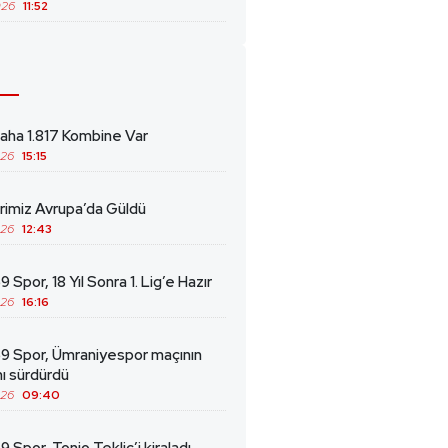
026
11:52
ha 1.817 Kombine Var
026
15:15
erimiz Avrupa’da Güldü
026
12:43
 Spor, 18 Yıl Sonra 1. Lig’e Hazır
026
16:16
69 Spor, Ümraniyespor maçının
ını sürdürdü
026
09:40