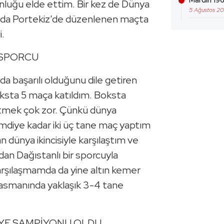
Mardin 196
luğu elde ettim. Bir kez de Dünya
5 Ağustos 2
 da Portekiz’de düzenlenen maçta
.
 SPORCU
da başarılı olduğunu dile getiren
ksta 5 maça katıldım. Boksta
etmek çok zor. Çünkü dünya
imdiye kadar iki üç tane maç yaptım
an dünya ikincisiyle karşılaştım ve
an Dağıstanlı bir sporcuyla
arşılaşmamda da yine altın kemer
lasmanında yaklaşık 3-4 tane
İYE ŞAMPİYONU OLDU