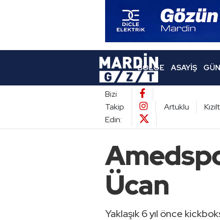
BÖLGE
ASAYIŞ
GÜN
Bizi
Takip
Artuklu
Kızı
Edin:
Amedspor
Ücan
Yaklaşık 6 yıl önce kickb