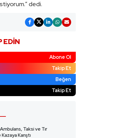
stiyorum.” dedi.
P EDIN
Abone Ol
Takip Et
Beğen
)
Takip Et
 Ambulans, Taksi ve Tır
 Kazaya Karıştı