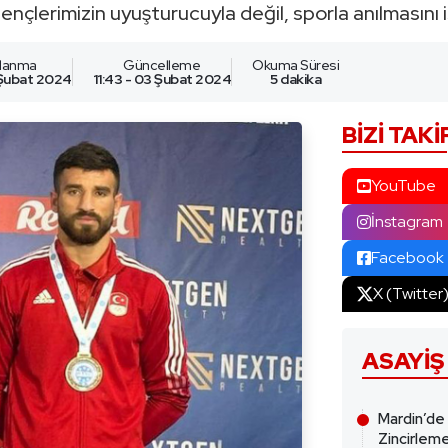
nçlerimizin uyuşturucuyla değil, sporla anılmasını i
nlanma
Güncelleme
Okuma Süresi
 Şubat 2024
11:43 - 03 Şubat 2024
5 dakika
BIZI TAKI
YouTube
İnstagram
Facebook
X (Twitter
ASAYIŞ
Mardin’de
Zincirleme