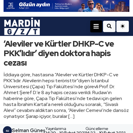
‘Aleviler ve Kürtler DHKP-C ve
PKK’lıdır’ diyen doktora hapis
cezası
İddiaya göre, hastasına “Aleviler ve Kürtler DHKP-C ve
PKK’lıdır. Alevilerin hepsi teröristtir”diyen İstanbul
Üniversitesi (Çapa) Tıp Fakültesi’nde görevli Prof. Dr.
Ahmet Şeref D.’e 8 ay hapis cezası verildi. Rudaw’ın
haberine göre, Çapa Tıp Fakültesi’nde tedavi için gelen
hasta İbrahim Kartal’a nereli olduğunu sorarak, “Sivaslı
Alevi” cevabını aldıktan sonra, “Aleviler Cemevi’nde dansöz
oynatıyor. Şarap içiyor, buralar […]
Yayınlanma
Güncelleme
Selman Güneş
14:20 - 10 Şubat 2021
14:22 - 10 Şubat 2021