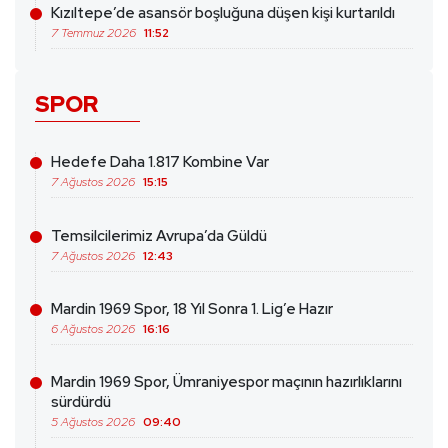
Kızıltepe’de asansör boşluğuna düşen kişi kurtarıldı
7 Temmuz 2026
11:52
SPOR
Hedefe Daha 1.817 Kombine Var
7 Ağustos 2026
15:15
Temsilcilerimiz Avrupa’da Güldü
7 Ağustos 2026
12:43
Mardin 1969 Spor, 18 Yıl Sonra 1. Lig’e Hazır
6 Ağustos 2026
16:16
Mardin 1969 Spor, Ümraniyespor maçının hazırlıklarını
sürdürdü
5 Ağustos 2026
09:40