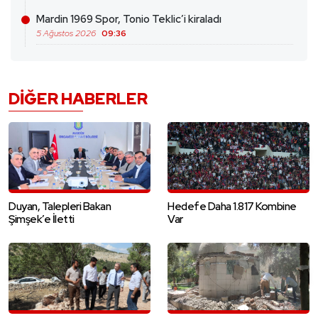
Mardin 1969 Spor, Tonio Teklic’i kiraladı
5 Ağustos 2026
09:36
DIĞER HABERLER
Duyan, Talepleri Bakan
Hedefe Daha 1.817 Kombine
Şimşek’e İletti
Var