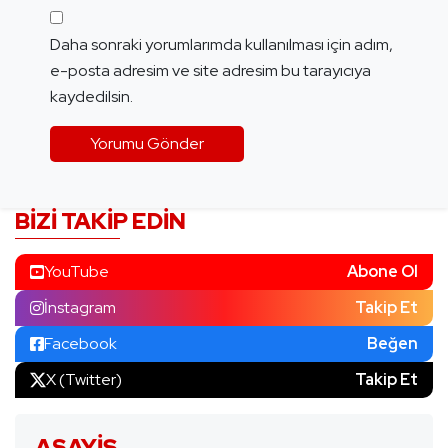
Daha sonraki yorumlarımda kullanılması için adım,
e-posta adresim ve site adresim bu tarayıcıya
kaydedilsin.
BIZI TAKIP EDIN
YouTube
Abone Ol
İnstagram
Takip Et
Facebook
Beğen
X (Twitter)
Takip Et
ASAYIŞ