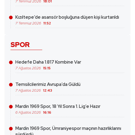
7 Temmuz 2026
18:01
Kızıltepe’de asansör boşluğuna düşen kişi kurtarıldı
7 Temmuz 2026
11:52
SPOR
Hedefe Daha 1.817 Kombine Var
7 Ağustos 2026
15:15
Temsilcilerimiz Avrupa’da Güldü
7 Ağustos 2026
12:43
Mardin 1969 Spor, 18 Yıl Sonra 1. Lig’e Hazır
6 Ağustos 2026
16:16
Mardin 1969 Spor, Ümraniyespor maçının hazırlıklarını
sürdürdü