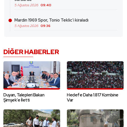
5 Ağustos 2026
09:40
Mardin 1969 Spor, Tonio Teklic’i kiraladı
5 Ağustos 2026
09:36
DIĞER HABERLER
Duyan, Talepleri Bakan
Hedefe Daha 1.817 Kombine
Şimşek’e İletti
Var