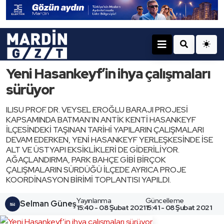
Yeni Hasankeyf’in ihya çalışmaları
sürüyor
ILISU PROF. DR. VEYSEL EROĞLU BARAJI PROJESİ
KAPSAMINDA BATMAN’IN ANTİK KENTİ HASANKEYF
İLÇESİNDEKİ TAŞINAN TARİHİ YAPILARIN ÇALIŞMALARI
DEVAM EDERKEN, YENİ HASANKEYF YERLEŞKESİNDE İSE
ALT VE ÜSTYAPI EKSİKLİKLERİ DE GİDERİLİYOR.
AĞAÇLANDIRMA, PARK BAHÇE GİBİ BİRÇOK
ÇALIŞMALARIN SÜRDÜĞÜ İLÇEDE AYRICA PROJE
KOORDİNASYON BİRİMİ TOPLANTISI YAPILDI.
Yayınlanma
Güncelleme
Selman Güneş
15:40 - 08 Şubat 2021
15:41 - 08 Şubat 2021