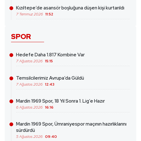
Kızıltepe’de asansör boşluğuna düşen kişi kurtarıldı
7 Temmuz 2026
11:52
SPOR
Hedefe Daha 1.817 Kombine Var
7 Ağustos 2026
15:15
Temsilcilerimiz Avrupa’da Güldü
7 Ağustos 2026
12:43
Mardin 1969 Spor, 18 Yıl Sonra 1. Lig’e Hazır
6 Ağustos 2026
16:16
Mardin 1969 Spor, Ümraniyespor maçının hazırlıklarını
sürdürdü
5 Ağustos 2026
09:40