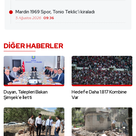
Mardin 1969 Spor, Tonio Teklic’i kiraladı
5 Ağustos 2026
09:36
DIĞER HABERLER
Duyan, Talepleri Bakan
Hedefe Daha 1.817 Kombine
Şimşek’e İletti
Var