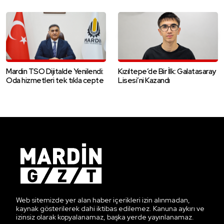
Mardin TSO Dijitalde Yenilendi:
Kızıltepe’de Bir İlk: Galatasaray
Oda hizmetleri tek tıkla cepte
Lisesi’ni Kazandı
Web sitemizde yer alan haber içerikleri izin alınmadan,
kaynak gösterilerek dahi iktibas edilemez. Kanuna aykırı ve
izinsiz olarak kopyalanamaz, başka yerde yayınlanamaz.