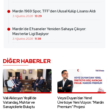
Mardin 1969 Spor, TFF’den Ulusal Kulüp Lisansı Aldı
3 Ağustos 2026
13:29
Mardin’de Efsaneler Yeniden Sahaya Çıkıyor:
Masterlar Ligi Başlıyor
3 Ağustos 2026
11:38
DIĞER HABERLER
Vali Akkoyun Yeşilli’de
Veysi Duyan’dan Yerel
Vatandaş, Muhtar ve
Üreticiye Yeni Vizyon: “Mardin
Sanayicilerle Buluştu
Premium” Projesi