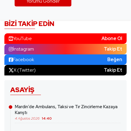
BIZI TAKIP EDIN
YouTube
Abone Ol
İnstagram
Takip Et
Facebook
Beğen
X (Twitter)
Takip Et
ASAYIŞ
Mardin’de Ambulans, Taksi ve Tır Zincirleme Kazaya
Karıştı
4 Ağustos 2026
14:40