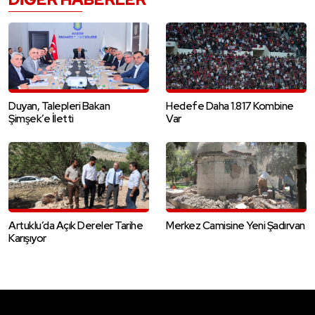
Duyan, Talepleri Bakan
Hedefe Daha 1.817 Kombine
Şimşek’e İletti
Var
Artuklu’da Açık Dereler Tarihe
Merkez Camisine Yeni Şadırvan
Karışıyor