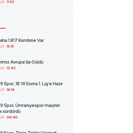
026
11:52
ha 1.817 Kombine Var
026
15:15
erimiz Avrupa’da Güldü
026
12:43
 Spor, 18 Yıl Sonra 1. Lig’e Hazır
026
16:16
69 Spor, Ümraniyespor maçının
ını sürdürdü
026
09:40