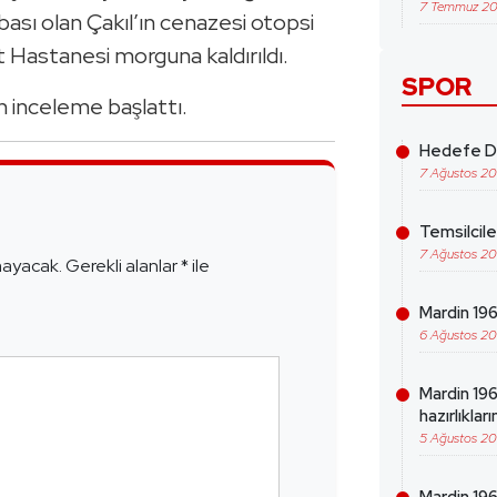
7 Temmuz 2
abası olan Çakıl’ın cenazesi otopsi
et Hastanesi morguna kaldırıldı.
SPOR
in inceleme başlattı.
Hedefe Da
7 Ağustos 2
e
Temsilcil
7 Ağustos 2
mayacak.
Gerekli alanlar
*
ile
Mardin 1969
6 Ağustos 2
Mardin 19
hazırlıklar
5 Ağustos 2