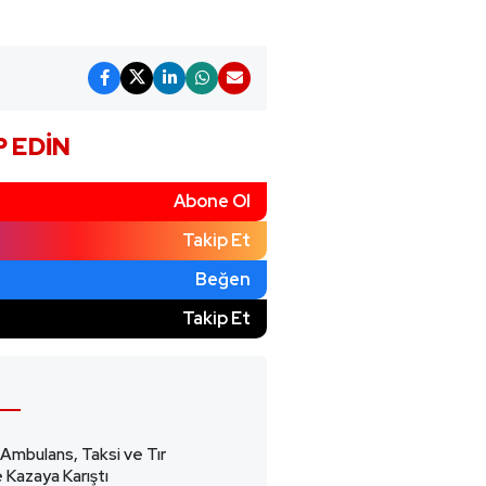
P EDIN
Abone Ol
Takip Et
Beğen
)
Takip Et
 Ambulans, Taksi ve Tır
 Kazaya Karıştı