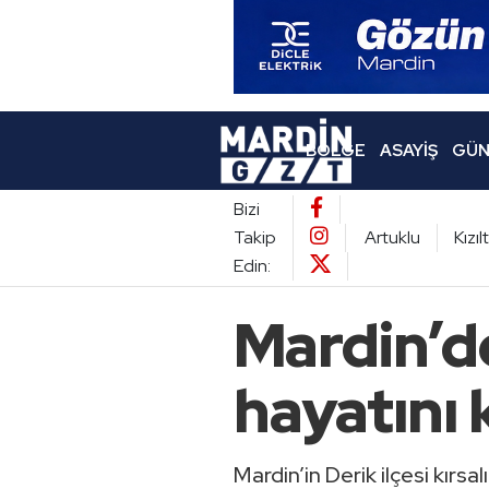
BÖLGE
ASAYIŞ
GÜN
Bizi
Takip
Artuklu
Kızı
Edin:
Mardin’d
hayatını 
Mardin’in Derik ilçesi kırsa