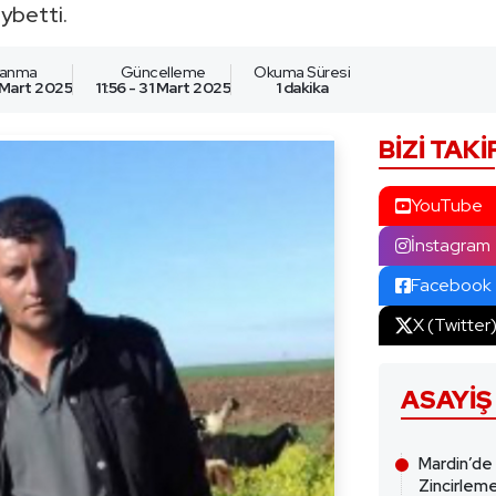
ybetti.
lanma
Güncelleme
Okuma Süresi
 Mart 2025
11:56 - 31 Mart 2025
1 dakika
BIZI TAKI
YouTube
İnstagram
Facebook
X (Twitter
ASAYIŞ
Mardin’de
Zincirleme