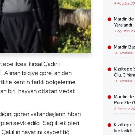
4 Ağustos 2
Mardin’de 
Yaralandı
3 Ağustos 2
Mardin Bas
30 Temmuz 
epe ilçesi kırsal Çadırlı
Kızıltepe’
 Alınan bilgiye göre, aniden
Ölü, 3 Yara
likte kentin farklı bölgelerine
20 Temmuz 
rdan biri, hayvan otlatan Vedat
Mardin’de 
Puro Ele G
7 Temmuz 2
dığını gören vatandaşların ihbarı
pleri sevk edildi. Sağlık ekipleri
Kızıltepe’
kurtarıldı
Çakıl’ın hayatını kaybettiği