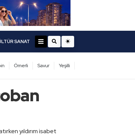
ÜLTÜR SANAT
in
Ömerli
Savur
Yeşilli
çoban
atırken yıldırım isabet