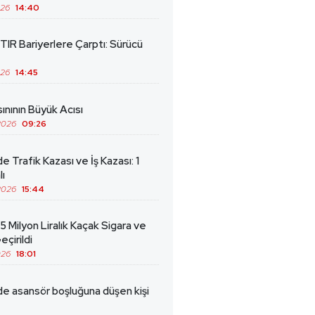
026
14:40
TIR Bariyerlere Çarptı: Sürücü
026
14:45
ınının Büyük Acısı
2026
09:26
de Trafik Kazası ve İş Kazası: 1
lı
2026
15:44
5 Milyon Liralık Kaçak Sigara ve
eçirildi
026
18:01
de asansör boşluğuna düşen kişi