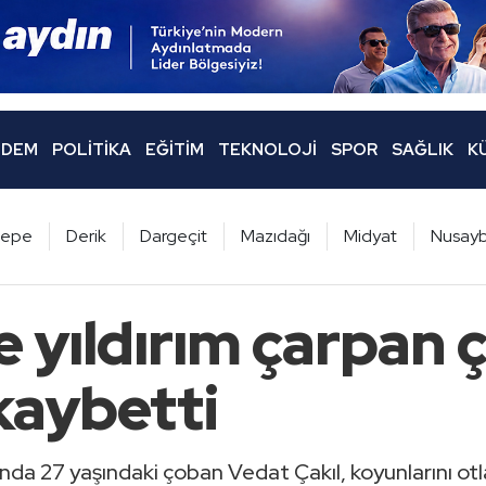
DEM
POLITIKA
EĞITIM
TEKNOLOJI
SPOR
SAĞLIK
K
ltepe
Derik
Dargeçit
Mazıdağı
Midyat
Nusayb
e yıldırım çarpan 
kaybetti
lında 27 yaşındaki çoban Vedat Çakıl, koyunlarını otl