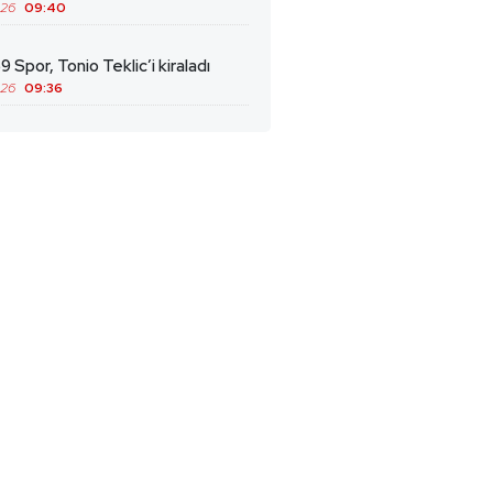
026
09:40
9 Spor, Tonio Teklic’i kiraladı
026
09:36