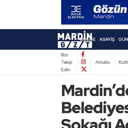
BÖLGE
ASAYIŞ
GÜN
Bizi
Takip
Artuklu
Kızı
Edin:
Mardin’de
Belediye
Sokağı Aç