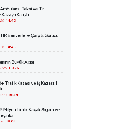
 Ambulans, Taksi ve Tır
 Kazaya Karıştı
026
14:40
TIR Bariyerlere Çarptı: Sürücü
026
14:45
ınının Büyük Acısı
2026
09:26
de Trafik Kazası ve İş Kazası: 1
lı
2026
15:44
5 Milyon Liralık Kaçak Sigara ve
eçirildi
026
18:01