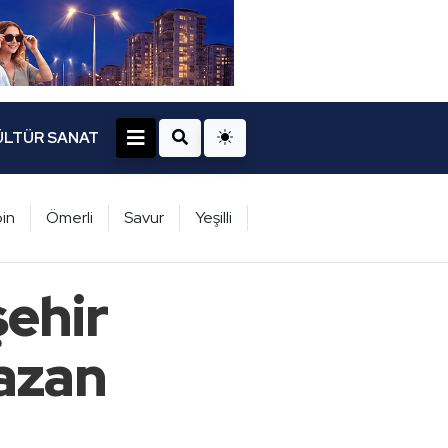
ÜLTÜR SANAT
in
Ömerli
Savur
Yeşilli
şehir
azan