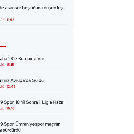
de asansör boşluğuna düşen kişi
026
11:52
ha 1.817 Kombine Var
026
15:15
erimiz Avrupa’da Güldü
026
12:43
 Spor, 18 Yıl Sonra 1. Lig’e Hazır
026
16:16
69 Spor, Ümraniyespor maçının
ını sürdürdü