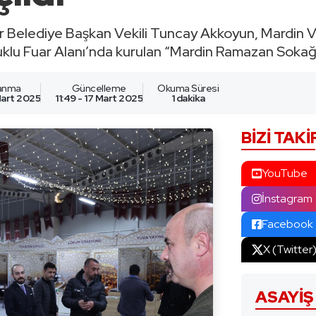
r Belediye Başkan Vekili Tuncay Akkoyun, Mardin Va
klu Fuar Alanı’nda kurulan “Mardin Ramazan Sokağı”
lanma
Güncelleme
Okuma Süresi
 Mart 2025
11:49 - 17 Mart 2025
1 dakika
BIZI TAKI
YouTube
İnstagram
Facebook
X (Twitter
ASAYIŞ