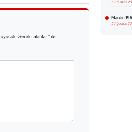
5 Ağustos 2
Mardin 196
e
5 Ağustos 2
mayacak.
Gerekli alanlar
*
ile