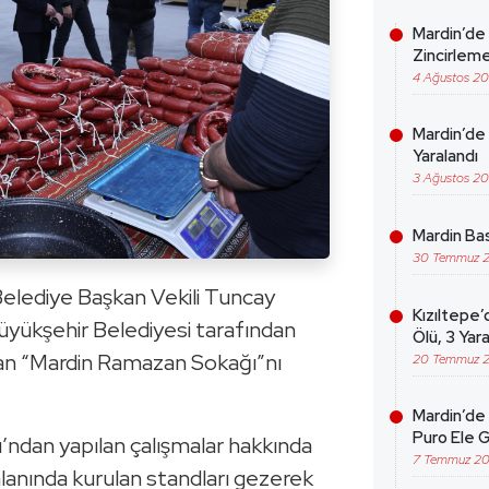
Mardin’de
Zincirleme
4 Ağustos 2
Mardin’de 
Yaralandı
3 Ağustos 2
Mardin Bas
30 Temmuz 
Belediye Başkan Vekili Tuncay
Kızıltepe’
Büyükşehir Belediyesi tarafından
Ölü, 3 Yara
lan “Mardin Ramazan Sokağı”nı
20 Temmuz 
Mardin’de 
Puro Ele G
’ndan yapılan çalışmalar hakkında
7 Temmuz 2
 alanında kurulan standları gezerek