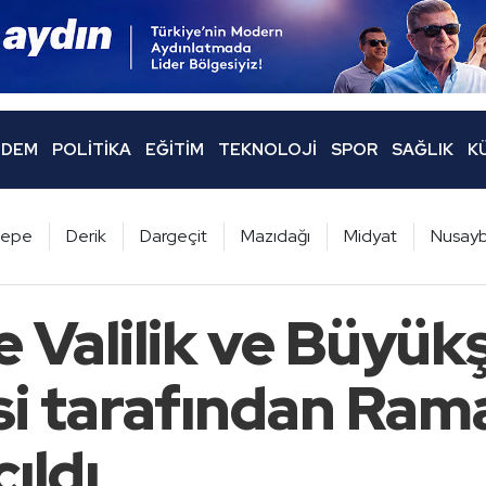
DEM
POLITIKA
EĞITIM
TEKNOLOJI
SPOR
SAĞLIK
K
ltepe
Derik
Dargeçit
Mazıdağı
Midyat
Nusayb
 Valilik ve Büyük
si tarafından Ram
ıldı