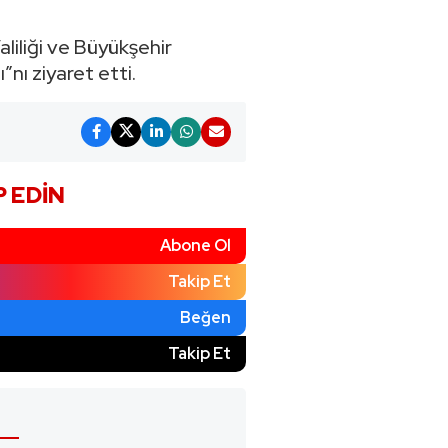
liliği ve Büyükşehir
nı ziyaret etti.
P EDIN
Abone Ol
Takip Et
Beğen
)
Takip Et