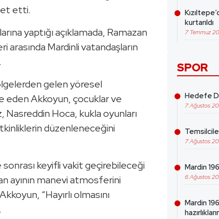
et etti.
Kızıltepe’
kurtarıldı
larına yaptığı açıklamada, Ramazan
7 Temmuz 2
ri arasında Mardinli vatandaşların
.
SPOR
ölgelerden gelen yöresel
Hedefe Da
ade eden Akkoyun, çocuklar ve
7 Ağustos 2
, Nasreddin Hoca, kukla oyunları
etkinliklerin düzenleneceğini
Temsilcil
7 Ağustos 2
 sonrası keyifli vakit geçirebileceği
Mardin 1969
6 Ağustos 2
n ayının manevi atmosferini
 Akkoyun, “Hayırlı olmasını
Mardin 19
.
hazırlıklar