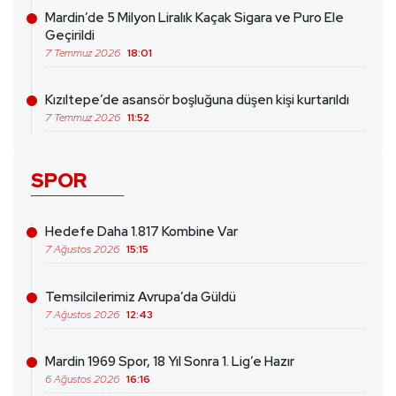
Mardin’de 5 Milyon Liralık Kaçak Sigara ve Puro Ele
Geçirildi
7 Temmuz 2026
18:01
Kızıltepe’de asansör boşluğuna düşen kişi kurtarıldı
7 Temmuz 2026
11:52
SPOR
Hedefe Daha 1.817 Kombine Var
7 Ağustos 2026
15:15
Temsilcilerimiz Avrupa’da Güldü
7 Ağustos 2026
12:43
Mardin 1969 Spor, 18 Yıl Sonra 1. Lig’e Hazır
6 Ağustos 2026
16:16