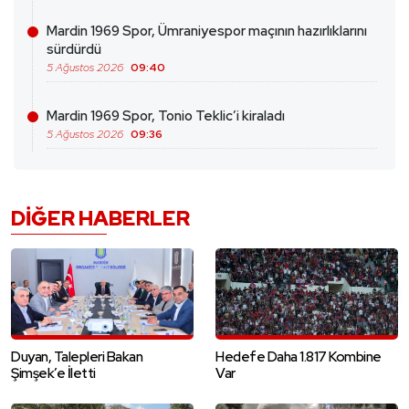
Mardin 1969 Spor, Ümraniyespor maçının hazırlıklarını
sürdürdü
5 Ağustos 2026
09:40
Mardin 1969 Spor, Tonio Teklic’i kiraladı
5 Ağustos 2026
09:36
DIĞER HABERLER
Duyan, Talepleri Bakan
Hedefe Daha 1.817 Kombine
Şimşek’e İletti
Var