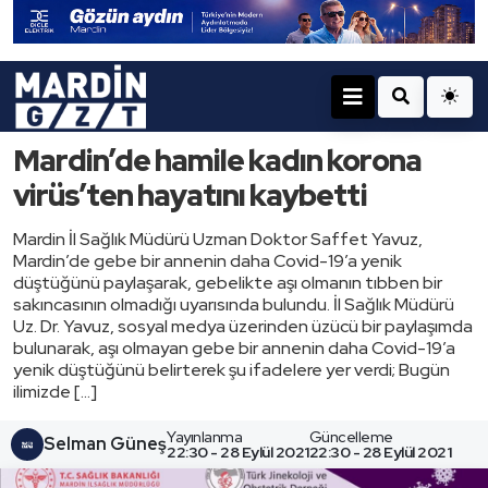
Mardin’de hamile kadın korona
virüs’ten hayatını kaybetti
Mardin İl Sağlık Müdürü Uzman Doktor Saffet Yavuz,
Mardin’de gebe bir annenin daha Covid-19’a yenik
düştüğünü paylaşarak, gebelikte aşı olmanın tıbben bir
sakıncasının olmadığı uyarısında bulundu. İl Sağlık Müdürü
Uz. Dr. Yavuz, sosyal medya üzerinden üzücü bir paylaşımda
bulunarak, aşı olmayan gebe bir annenin daha Covid-19’a
yenik düştüğünü belirterek şu ifadelere yer verdi; Bugün
ilimizde […]
Yayınlanma
Güncelleme
Selman Güneş
22:30 - 28 Eylül 2021
22:30 - 28 Eylül 2021