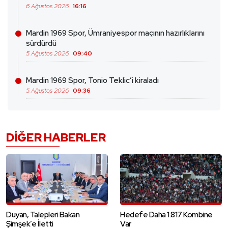
6 Ağustos 2026
16:16
Mardin 1969 Spor, Ümraniyespor maçının hazırlıklarını
sürdürdü
5 Ağustos 2026
09:40
Mardin 1969 Spor, Tonio Teklic’i kiraladı
5 Ağustos 2026
09:36
DIĞER HABERLER
Duyan, Talepleri Bakan
Hedefe Daha 1.817 Kombine
Şimşek’e İletti
Var