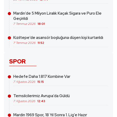
Mardin’de 5 Milyon Liralık Kaçak Sigara ve Puro Ele
Geçirildi
7 Temmuz 2026
18:01
Kızıltepe’de asansör boşluğuna düşen kişi kurtarıldı
7 Temmuz 2026
11:52
SPOR
Hedefe Daha 1.817 Kombine Var
7 Ağustos 2026
15:15
Temsilcilerimiz Avrupa’da Güldü
7 Ağustos 2026
12:43
Mardin 1969 Spor, 18 Yıl Sonra 1. Lig’e Hazır