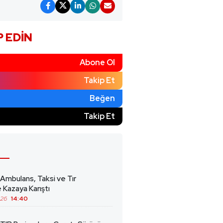
P EDIN
Abone Ol
Takip Et
Beğen
)
Takip Et
 Ambulans, Taksi ve Tır
 Kazaya Karıştı
026
14:40