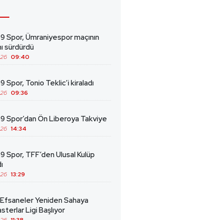
69 Spor, Ümraniyespor maçının
ını sürdürdü
026
09:40
9 Spor, Tonio Teklic’i kiraladı
026
09:36
69 Spor’dan Ön Liberoya Takviye
026
14:34
9 Spor, TFF’den Ulusal Kulüp
ı
026
13:29
 Efsaneler Yeniden Sahaya
sterlar Ligi Başlıyor