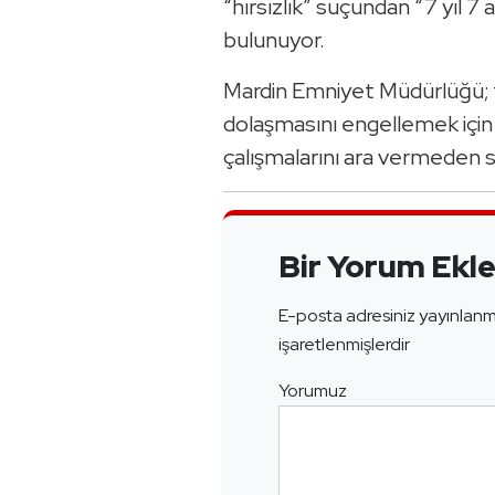
“hırsızlık” suçundan “7 yıl 7 
bulunuyor.
Mardin Emniyet Müdürlüğü; fi
dolaşmasını engellemek içi
çalışmalarını ara vermeden 
Bir Yorum Ekl
E-posta adresiniz yayınlan
işaretlenmişlerdir
Yorumuz