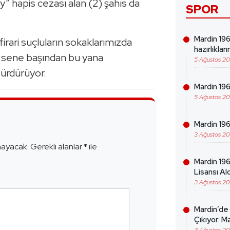
ay” hapis cezası alan (2) şahıs da
SPOR
Mardin 19
rari suçluların sokaklarımızda
hazırlıklar
n sene başından bu yana
5 Ağustos 2
sürdürüyor.
Mardin 196
5 Ağustos 2
e
Mardin 19
3 Ağustos 2
mayacak.
Gerekli alanlar
*
ile
Mardin 196
Lisansı Ald
3 Ağustos 2
Mardin’de
Çıkıyor: Ma