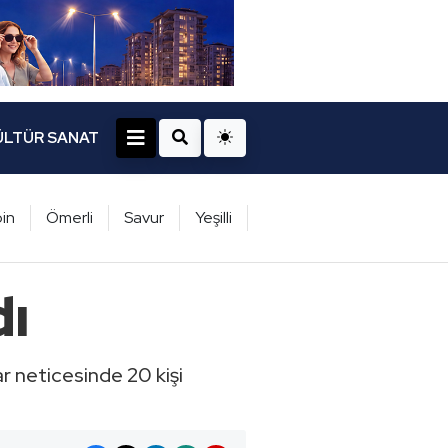
ÜLTÜR SANAT
in
Ömerli
Savur
Yeşilli
dı
lar neticesinde 20 kişi