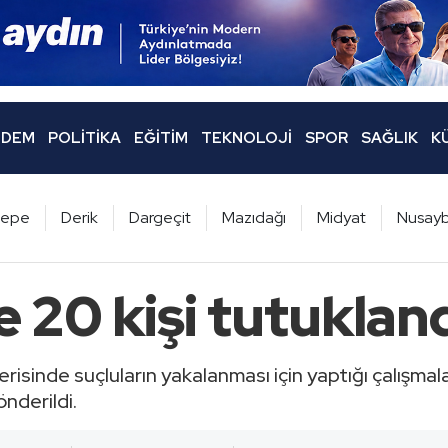
DEM
POLITIKA
EĞITIM
TEKNOLOJI
SPOR
SAĞLIK
K
ltepe
Derik
Dargeçit
Mazıdağı
Midyat
Nusayb
 20 kişi tutuklan
çerisinde suçluların yakalanması için yaptığı çalışma
nderildi.