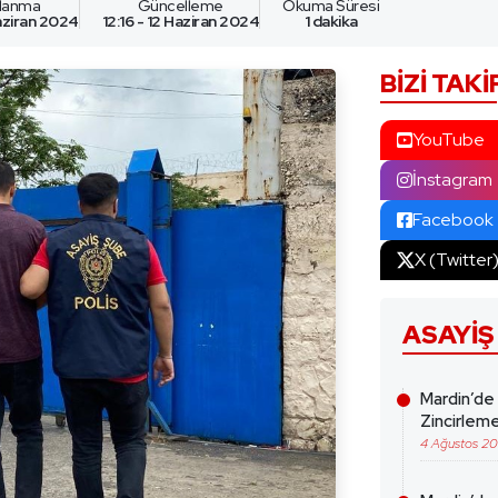
nlanma
Güncelleme
Okuma Süresi
Haziran 2024
12:16 - 12 Haziran 2024
1 dakika
BIZI TAKI
YouTube
İnstagram
Facebook
X (Twitter
ASAYIŞ
Mardin’de
Zincirleme
4 Ağustos 2