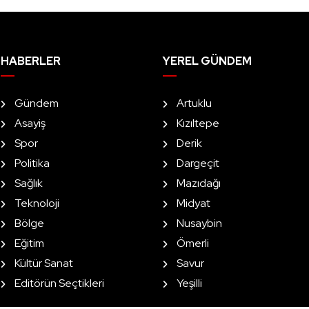
HABERLER
YEREL GÜNDEM
Gündem
Artuklu
Asayiş
Kızıltepe
Spor
Derik
Politika
Dargeçit
Sağlık
Mazıdağı
Teknoloji
Midyat
Bölge
Nusaybin
Eğitim
Ömerli
Kültür Sanat
Savur
Editörün Seçtikleri
Yeşilli