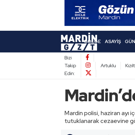
BÖLGE
ASAYIŞ
GÜN
Bizi
Takip
Artuklu
Kızı
Edin:
Mardin’de
Mardin polisi, haziran ayı i
tutuklanarak cezaevine gö