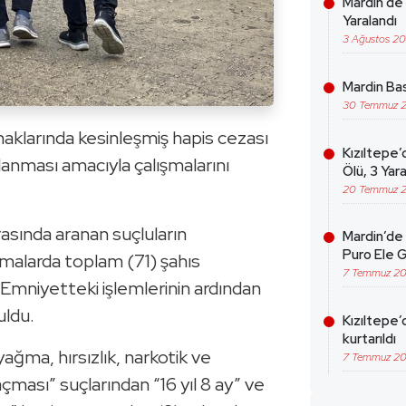
Mardin’de 
Yaralandı
3 Ağustos 2
Mardin Bas
30 Temmuz 
klarında kesinleşmiş hapis cezası
Kızıltepe’
alanması amacıyla çalışmalarını
Ölü, 3 Yara
20 Temmuz 
rasında aranan suçluların
Mardin’de 
Puro Ele G
ışmalarda toplam (71) şahıs
7 Temmuz 2
 Emniyetteki işlemlerinin ardından
uldu.
Kızıltepe’
kurtarıldı
yağma, hırsızlık, narkotik ve
7 Temmuz 2
ması” suçlarından “16 yıl 8 ay” ve