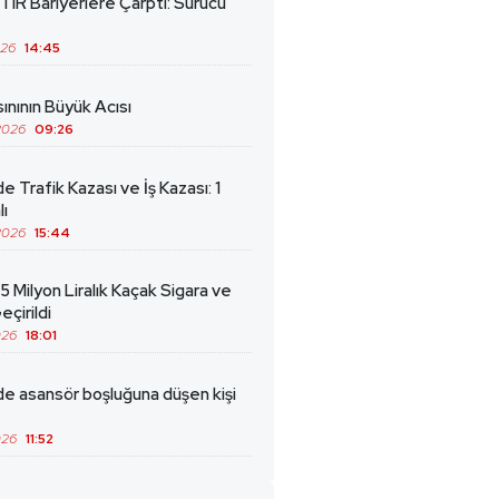
TIR Bariyerlere Çarptı: Sürücü
026
14:45
ınının Büyük Acısı
2026
09:26
de Trafik Kazası ve İş Kazası: 1
lı
2026
15:44
5 Milyon Liralık Kaçak Sigara ve
eçirildi
026
18:01
de asansör boşluğuna düşen kişi
026
11:52