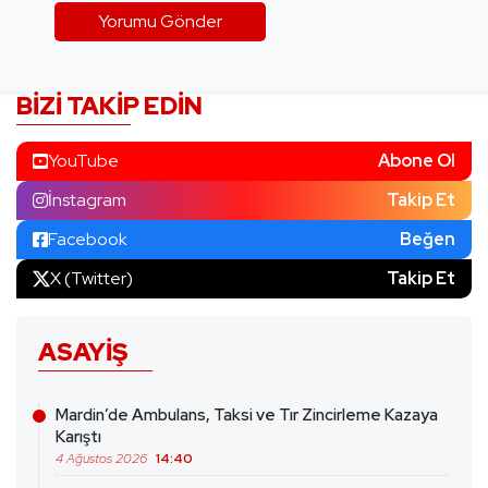
BIZI TAKIP EDIN
YouTube
Abone Ol
İnstagram
Takip Et
Facebook
Beğen
X (Twitter)
Takip Et
ASAYIŞ
Mardin’de Ambulans, Taksi ve Tır Zincirleme Kazaya
Karıştı
4 Ağustos 2026
14:40