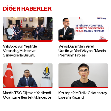
DIĞER HABERLER
Vali Akkoyun Yeşilli’de
Veysi Duyan’dan Yerel
Vatandaş, Muhtar ve
Üreticiye Yeni Vizyon: “Mardin
Sanayicilerle Buluştu
Premium” Projesi
Mardin TSO Dijitalde Yenilendi:
Kızıltepe’de Bir İlk: Galatasaray
Oda hizmetleri tek tıkla cepte
Lisesi’ni Kazandı