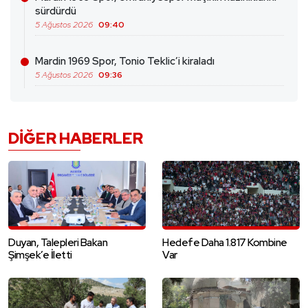
sürdürdü
5 Ağustos 2026
09:40
Mardin 1969 Spor, Tonio Teklic’i kiraladı
5 Ağustos 2026
09:36
DIĞER HABERLER
Duyan, Talepleri Bakan
Hedefe Daha 1.817 Kombine
Şimşek’e İletti
Var