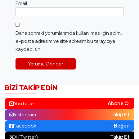
Email
Daha sonraki yorumlarımda kullanılması için adım,
e-posta adresim ve site adresim bu tarayıcıya
kaydedilsin.
BIZI TAKIP EDIN
YouTube
Abone Ol
İnstagram
Takip Et
Facebook
Beğen
X (Twitter)
Takip Et