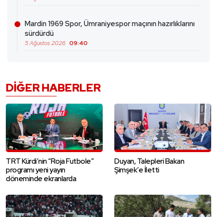
Mardin 1969 Spor, Ümraniyespor maçının hazırlıklarını
sürdürdü
5 Ağustos 2026
09:40
DIĞER HABERLER
TRT Kürdi’nin “Roja Futbole”
Duyan, Talepleri Bakan
programı yeni yayın
Şimşek’e İletti
döneminde ekranlarda