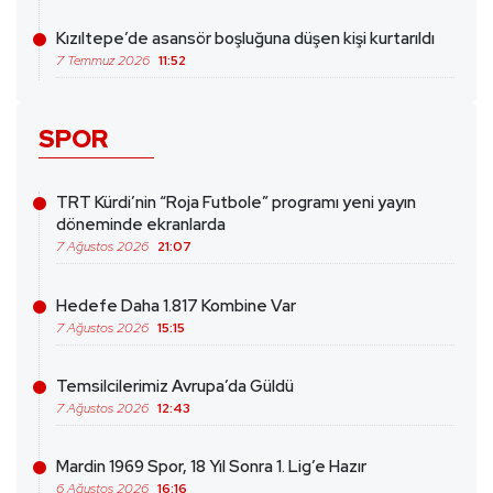
Kızıltepe’de asansör boşluğuna düşen kişi kurtarıldı
7 Temmuz 2026
11:52
SPOR
TRT Kürdi’nin “Roja Futbole” programı yeni yayın
döneminde ekranlarda
7 Ağustos 2026
21:07
Hedefe Daha 1.817 Kombine Var
7 Ağustos 2026
15:15
Temsilcilerimiz Avrupa’da Güldü
7 Ağustos 2026
12:43
Mardin 1969 Spor, 18 Yıl Sonra 1. Lig’e Hazır
6 Ağustos 2026
16:16