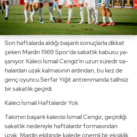
Son haf­ta­lar­da al­dı­ğı ba­şa­rı­lı so­nuç­lar­la dik­kat
çeken Mar­din 1969 Spor’da sa­kat­lık ka­bu­su ya­
şa­nı­yor. Ka­le­ci İsmail Cen­giz’in uzun sü­re­dir sa­
ha­lar­dan uzak kal­ma­sı­nın ar­dın­dan, bu kez de
genç oyun­cu Ser­far Yiğit ant­ren­man­da ta­lih­siz
bir sa­kat­lık ge­çir­di.
Ka­le­ci İsmail Haf­ta­lar­dır Yok
Ta­kı­mın ba­şa­rı­lı ka­le­ci­si İsmail Cen­giz, ge­çir­di­ği
sa­kat­lık ne­de­niy­le haf­ta­lar­dır for­ma­sın­dan
uzak. Mar­din eki­bin­de ka­le­de önem­li bir ek­sik­lik