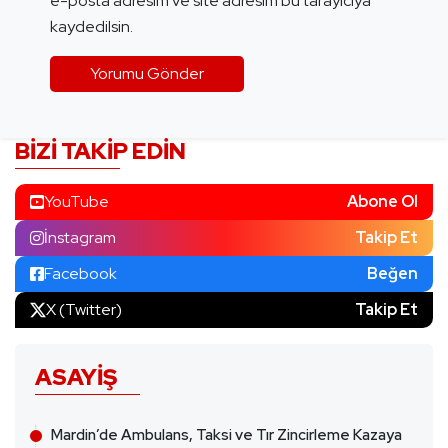
e-posta adresim ve site adresim bu tarayıcıya
kaydedilsin.
BIZI TAKIP EDIN
YouTube
Abone Ol
İnstagram
Takip Et
Facebook
Beğen
X (Twitter)
Takip Et
ASAYIŞ
Mardin’de Ambulans, Taksi ve Tır Zincirleme Kazaya