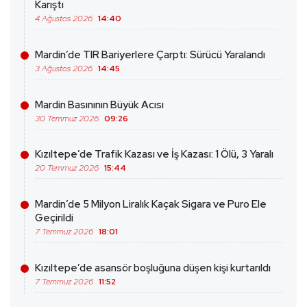
Karıştı
4 Ağustos 2026
14:40
Mardin’de TIR Bariyerlere Çarptı: Sürücü Yaralandı
3 Ağustos 2026
14:45
Mardin Basınının Büyük Acısı
30 Temmuz 2026
09:26
Kızıltepe’de Trafik Kazası ve İş Kazası: 1 Ölü, 3 Yaralı
20 Temmuz 2026
15:44
Mardin’de 5 Milyon Liralık Kaçak Sigara ve Puro Ele
Geçirildi
7 Temmuz 2026
18:01
Kızıltepe’de asansör boşluğuna düşen kişi kurtarıldı
7 Temmuz 2026
11:52