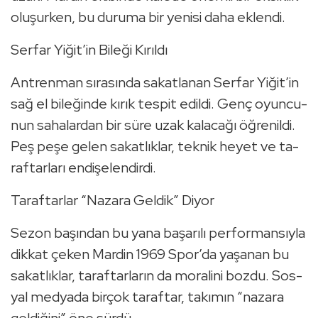
olu­şur­ken, bu du­ru­ma bir ye­ni­si daha ek­len­di.
Ser­far Yiğit’in Bi­le­ği Kı­rıl­dı
Ant­ren­man sı­ra­sın­da sa­kat­la­nan Ser­far Yiğit’in
sağ el bi­le­ğin­de kırık tes­pit edil­di. Genç oyun­cu­
nun sa­ha­lar­dan bir süre uzak ka­la­ca­ğı öğ­re­nil­di.
Peş peşe gelen sa­kat­lık­lar, tek­nik heyet ve ta­
raf­tar­la­rı en­di­şe­len­dir­di.
Ta­raf­tar­lar “Na­za­ra Gel­dik” Diyor
Sezon ba­şın­dan bu yana ba­şa­rı­lı per­for­man­sıy­la
dik­kat çeken Mar­din 1969 Spor’da ya­şa­nan bu
sa­kat­lık­lar, ta­raf­tar­la­rın da mo­ra­li­ni bozdu. Sos­
yal med­ya­da bir­çok ta­raf­tar, ta­kı­mın “na­za­ra