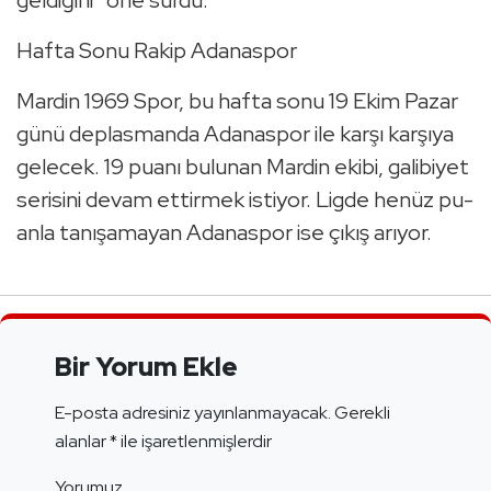
gel­di­ği­ni” öne sürdü.
Hafta Sonu Rakip Ada­nas­por
Mar­din 1969 Spor, bu hafta sonu 19 Ekim Pazar
günü dep­las­man­da Ada­nas­por ile karşı kar­şı­ya
ge­lecek. 19 puanı bu­lu­nan Mar­din ekibi, ga­li­bi­yet
se­ri­si­ni devam et­tir­mek is­ti­yor. Ligde henüz pu­
an­la ta­nı­şa­ma­yan Ada­nas­por ise çıkış arı­yor.
Bir Yorum Ekle
E-posta adresiniz yayınlanmayacak.
Gerekli
alanlar
*
ile işaretlenmişlerdir
Yorumuz