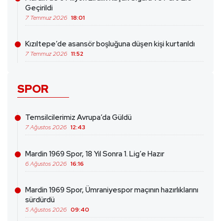
Geçirildi
7 Temmuz 2026
18:01
Kızıltepe’de asansör boşluğuna düşen kişi kurtarıldı
7 Temmuz 2026
11:52
SPOR
Temsilcilerimiz Avrupa’da Güldü
7 Ağustos 2026
12:43
Mardin 1969 Spor, 18 Yıl Sonra 1. Lig’e Hazır
6 Ağustos 2026
16:16
Mardin 1969 Spor, Ümraniyespor maçının hazırlıklarını
sürdürdü
5 Ağustos 2026
09:40