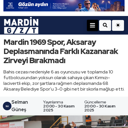
Mardin 1969 Spor, Aksaray
Deplasmanında Farklı Kazanarak
Zirveyi Bırakmadı
Bahis cezası nedeniyle 6 as oyuncusu ve toplamda 10
futbolcusundan yoksun olarak sahaya çıkan Kırmızı-
lacivertli ekip, zor şartlara rağmen deplasmanda 68
Aksaray Belediye Spor’u 3-0 gibi net bir skorla mağlup etti.
Selman
Yayınlanma
Güncelleme
20:00 - 30 Kasım
20:00 - 30 Kasım
Güneş
2025
2025