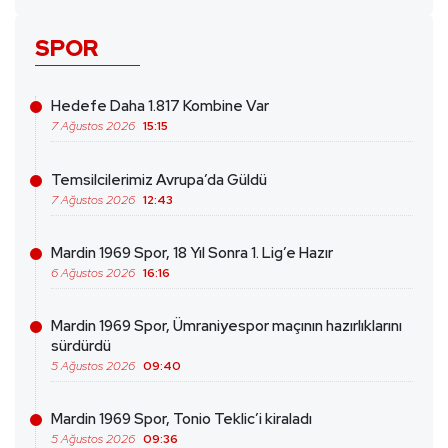
SPOR
Hedefe Daha 1.817 Kombine Var
7 Ağustos 2026
15:15
Temsilcilerimiz Avrupa’da Güldü
7 Ağustos 2026
12:43
Mardin 1969 Spor, 18 Yıl Sonra 1. Lig’e Hazır
6 Ağustos 2026
16:16
Mardin 1969 Spor, Ümraniyespor maçının hazırlıklarını
sürdürdü
5 Ağustos 2026
09:40
Mardin 1969 Spor, Tonio Teklic’i kiraladı
5 Ağustos 2026
09:36