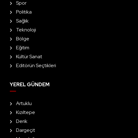
Spor
Politika
Sağlık
Teknoloji
Bölge
Eğitim
Kültür Sanat
Editörün Seçtikleri
YEREL GÜNDEM
Artuklu
Kızıltepe
Derik
Dargeçit