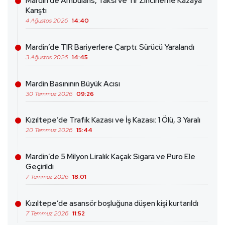
Mardin’de Ambulans, Taksi ve Tır Zincirleme Kazaya
Karıştı
4 Ağustos 2026
14:40
Mardin’de TIR Bariyerlere Çarptı: Sürücü Yaralandı
3 Ağustos 2026
14:45
Mardin Basınının Büyük Acısı
30 Temmuz 2026
09:26
Kızıltepe’de Trafik Kazası ve İş Kazası: 1 Ölü, 3 Yaralı
20 Temmuz 2026
15:44
Mardin’de 5 Milyon Liralık Kaçak Sigara ve Puro Ele
Geçirildi
7 Temmuz 2026
18:01
Kızıltepe’de asansör boşluğuna düşen kişi kurtarıldı
7 Temmuz 2026
11:52