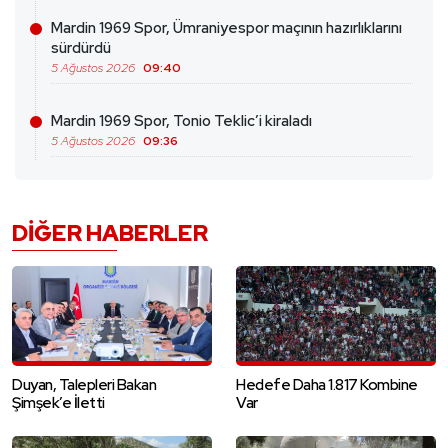
Mardin 1969 Spor, Ümraniyespor maçının hazırlıklarını
sürdürdü
5 Ağustos 2026
09:40
Mardin 1969 Spor, Tonio Teklic’i kiraladı
5 Ağustos 2026
09:36
DIĞER HABERLER
Duyan, Talepleri Bakan
Hedefe Daha 1.817 Kombine
Şimşek’e İletti
Var