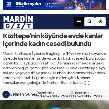
Kızıltepe’nin köyünde evde kanlar
içerinde kadın cesedi bulundu
Mardin Kızıltepe İlçesine Bağlı Eşme (Meskeynter) köyünde
bir evde kanlar içerisinde yatan bir kadın cesedi bulunduğu
öğrenildi. Olay bugün saat 16.00 sıralarında meydana geldi
edinilen bilgiye göre; Eşme köyünde iki erkek kardeşiyle aynı
avluda yaşayan 45 yaşındaki Nurhan İlhan ismindeki kadının
kardeşleri sabah işi gitmek için evden çıktı. Kadının
komşuları eve geldiğinde Nurhan İlhan’ın kanlar […]
Yayınlanma
Güncelleme
Selman Güneş
20:43 - 29 Ekim 2022
21:26 - 29 Ekim 2022