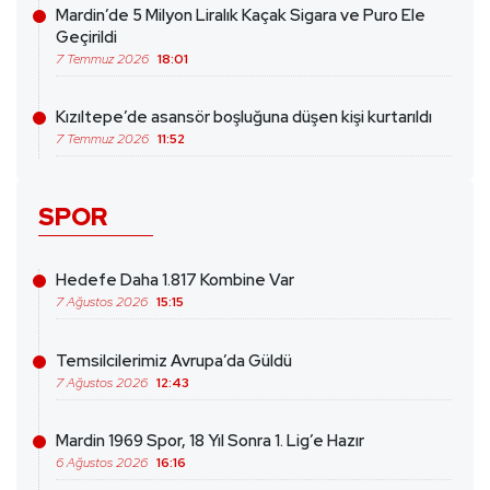
Mardin’de 5 Milyon Liralık Kaçak Sigara ve Puro Ele
Geçirildi
7 Temmuz 2026
18:01
Kızıltepe’de asansör boşluğuna düşen kişi kurtarıldı
7 Temmuz 2026
11:52
SPOR
Hedefe Daha 1.817 Kombine Var
7 Ağustos 2026
15:15
Temsilcilerimiz Avrupa’da Güldü
7 Ağustos 2026
12:43
Mardin 1969 Spor, 18 Yıl Sonra 1. Lig’e Hazır
6 Ağustos 2026
16:16