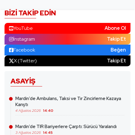
BIZI TAKIP EDIN
YouTube
Abone Ol
İnstagram
Takip Et
Facebook
Beğen
X (Twitter)
Takip Et
ASAYIŞ
Mardin’de Ambulans, Taksi ve Tır Zincirleme Kazaya
Karıştı
4 Ağustos 2026
14:40
Mardin’de TIR Bariyerlere Çarptı: Sürücü Yaralandı
3 Ağustos 2026
14:45