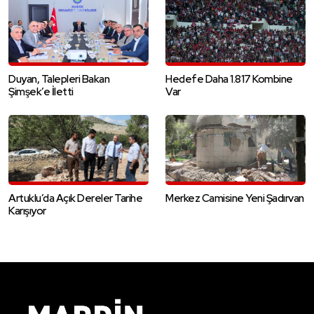
Duyan, Talepleri Bakan
Hedefe Daha 1.817 Kombine
Şimşek’e İletti
Var
Artuklu’da Açık Dereler Tarihe
Merkez Camisine Yeni Şadırvan
Karışıyor