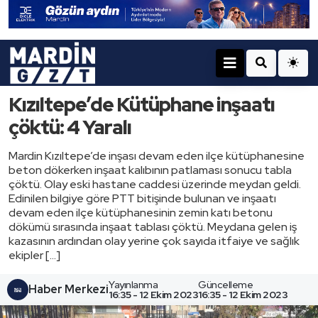
Kızıltepe’de Kütüphane inşaatı
çöktü: 4 Yaralı
Mardin Kızıltepe’de inşası devam eden ilçe kütüphanesine
beton dökerken inşaat kalıbının patlaması sonucu tabla
çöktü. Olay eski hastane caddesi üzerinde meydan geldi.
Edinilen bilgiye göre PTT bitişinde bulunan ve inşaatı
devam eden ilçe kütüphanesinin zemin katı betonu
dökümü sırasında inşaat tablası çöktü. Meydana gelen iş
kazasının ardından olay yerine çok sayıda itfaiye ve sağlık
ekipler […]
Yayınlanma
Güncelleme
Haber Merkezi
16:35 - 12 Ekim 2023
16:35 - 12 Ekim 2023