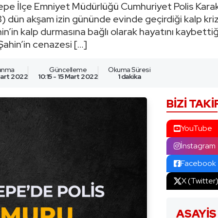
ıltepe İlçe Emniyet Müdürlüğü Cumhuriyet Polis Kara
dün akşam izin gününde evinde geçirdiği kalp kriz
hin’in kalp durmasına bağlı olarak hayatını kaybetti
ahin’in cenazesi […]
lanma
Güncelleme
Okuma Süresi
 Mart 2022
10:15 - 15 Mart 2022
1 dakika
BIZI TAKI
YouTube
İnstagram
Facebook
X (Twitter
ASAYIŞ