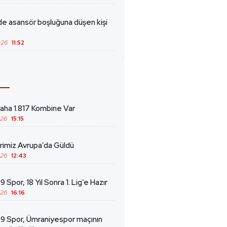
de asansör boşluğuna düşen kişi
026
11:52
ha 1.817 Kombine Var
026
15:15
erimiz Avrupa’da Güldü
026
12:43
 Spor, 18 Yıl Sonra 1. Lig’e Hazır
026
16:16
69 Spor, Ümraniyespor maçının