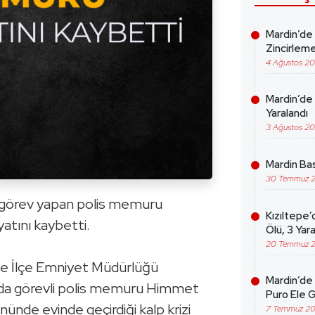
Mardin’de
Zincirleme
4 Ağustos 2
Mardin’de 
Yaralandı
3 Ağustos 2
Mardin Bas
30 Temmuz 
de görev yapan polis memuru
Kızıltepe’
yatını kaybetti.
Ölü, 3 Yara
20 Temmuz 
tepe İlçe Emniyet Müdürlüğü
Mardin’de 
da görevli polis memuru Himmet
Puro Ele G
ünde evinde geçirdiği kalp krizi
7 Temmuz 2