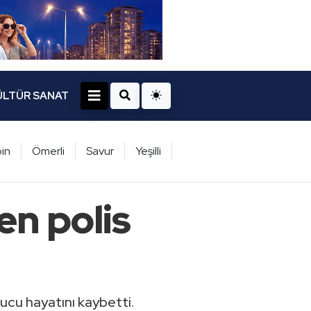
ÜLTÜR SANAT
in
Ömerli
Savur
Yeşilli
en polis
nucu hayatını kaybetti.