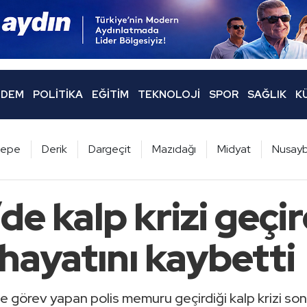
DEM
POLITIKA
EĞITIM
TEKNOLOJI
SPOR
SAĞLIK
K
ltepe
Derik
Dargeçit
Mazıdağı
Midyat
Nusayb
’de kalp krizi geçir
ayatını kaybetti
de görev yapan polis memuru geçirdiği kalp krizi so