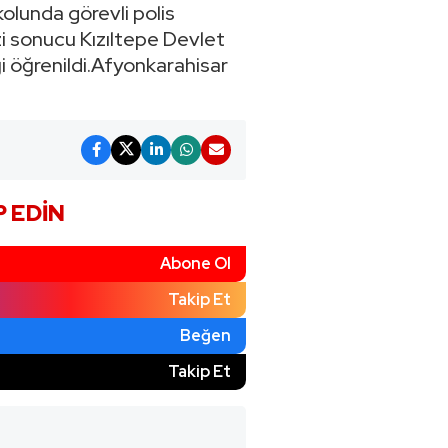
kolunda görevli polis
i sonucu Kızıltepe Devlet
ği öğrenildi.Afyonkarahisar
P EDIN
Abone Ol
Takip Et
Beğen
)
Takip Et