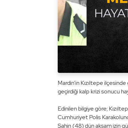
Mardin’in Kızıltepe ilçesin
geçirdiği kalp krizi sonucu ha
Edinilen bilgiye göre; Kızıl
Cumhuriyet Polis Karakolun
Şahin (48) dün akşam izin gün