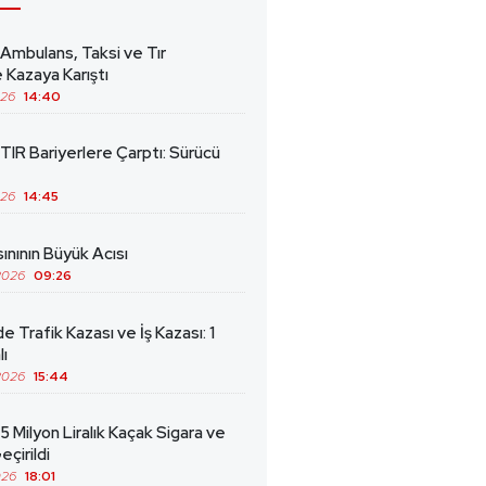
 Ambulans, Taksi ve Tır
 Kazaya Karıştı
026
14:40
TIR Bariyerlere Çarptı: Sürücü
026
14:45
ınının Büyük Acısı
2026
09:26
de Trafik Kazası ve İş Kazası: 1
lı
2026
15:44
5 Milyon Liralık Kaçak Sigara ve
eçirildi
026
18:01