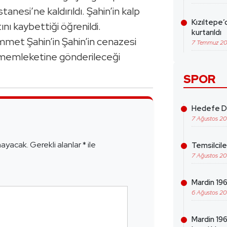
nesi’ne kaldırıldı. Şahin’in kalp
Kızıltepe’
nı kaybettiği öğrenildi.
kurtarıldı
met Şahin’in Şahin’in cenazesi
7 Temmuz 2
 memleketine gönderileceği
SPOR
Hedefe Da
e
7 Ağustos 2
mayacak.
Gerekli alanlar
*
ile
Temsilcil
7 Ağustos 2
Mardin 1969
6 Ağustos 2
Mardin 19