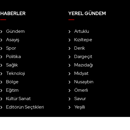
HABERLER
YEREL GÜNDEM
Gündem
Artuklu
Asayiş
Kızıltepe
Spor
Derik
Politika
Dargeçit
Sağlık
Mazıdağı
Teknoloji
Midyat
Bölge
Nusaybin
Eğitim
Ömerli
Kültür Sanat
Savur
Editörün Seçtikleri
Yeşilli