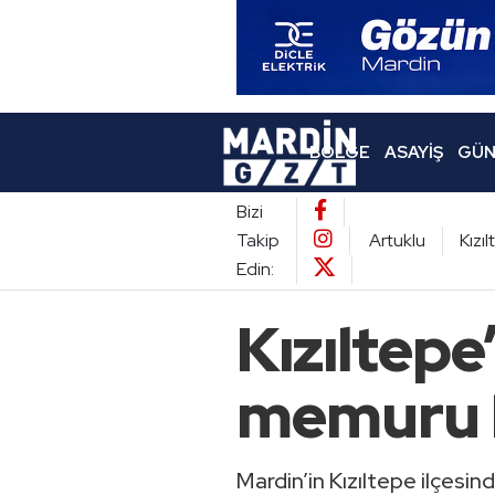
BÖLGE
ASAYIŞ
GÜN
Bizi
Takip
Artuklu
Kızı
Edin:
Kızıltepe
memuru h
Mardin’in Kızıltepe ilçesin