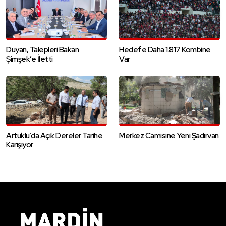
Duyan, Talepleri Bakan
Hedefe Daha 1.817 Kombine
Şimşek’e İletti
Var
Artuklu’da Açık Dereler Tarihe
Merkez Camisine Yeni Şadırvan
Karışıyor