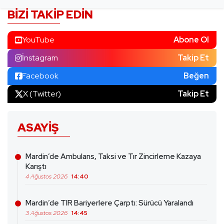
BIZI TAKIP EDIN
YouTube
Abone Ol
İnstagram
Takip Et
Facebook
Beğen
X (Twitter)
Takip Et
ASAYIŞ
Mardin’de Ambulans, Taksi ve Tır Zincirleme Kazaya
Karıştı
4 Ağustos 2026
14:40
Mardin’de TIR Bariyerlere Çarptı: Sürücü Yaralandı
3 Ağustos 2026
14:45