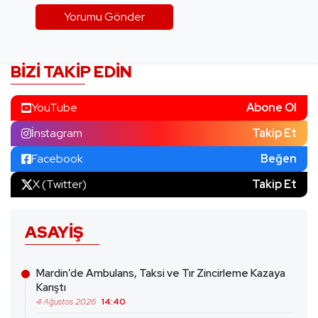
BIZI TAKIP EDIN
YouTube
Abone Ol
İnstagram
Takip Et
Facebook
Beğen
X (Twitter)
Takip Et
ASAYIŞ
Mardin’de Ambulans, Taksi ve Tır Zincirleme Kazaya
Karıştı
4 Ağustos 2026
14:40