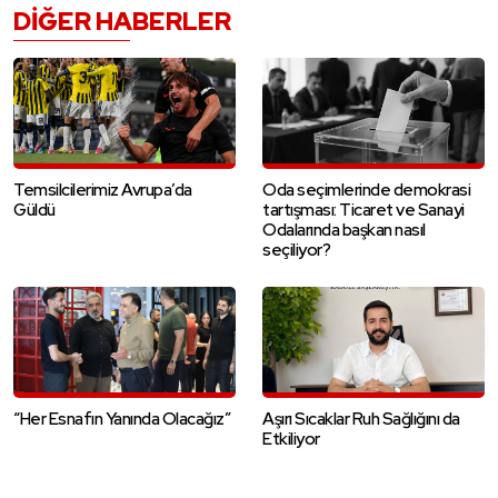
DIĞER HABERLER
Temsilcilerimiz Avrupa’da
Oda seçimlerinde demokrasi
Güldü
tartışması: Ticaret ve Sanayi
Odalarında başkan nasıl
seçiliyor?
“Her Esnafın Yanında Olacağız”
Aşırı Sıcaklar Ruh Sağlığını da
Etkiliyor