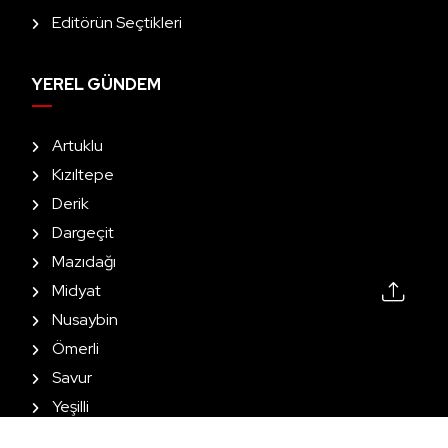
Editörün Seçtikleri
YEREL GÜNDEM
Artuklu
Kızıltepe
Derik
Dargeçit
Mazıdağı
Midyat
Nusaybin
Ömerli
Savur
Yeşilli