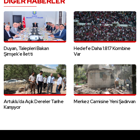
DIĞER HABERLER
Duyan, Talepleri Bakan
Hedefe Daha 1.817 Kombine
Şimşek’e İletti
Var
Artuklu’da Açık Dereler Tarihe
Merkez Camisine Yeni Şadırvan
Karışıyor