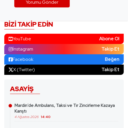
BIZI TAKIP EDIN
YouTube
Abone Ol
İnstagram
Takip Et
Facebook
Beğen
X (Twitter)
Takip Et
ASAYIŞ
Mardin’de Ambulans, Taksi ve Tır Zincirleme Kazaya
Karıştı
4 Ağustos 2026
14:40