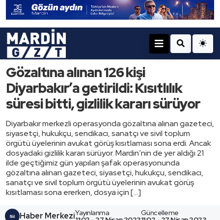
Gözaltına alınan 126 kişi
Diyarbakır’a getirildi: Kısıtlılık
süresi bitti, gizlilik kararı sürüyor
Diyarbakır merkezli operasyonda gözaltına alınan gazeteci,
siyasetçi, hukukçu, sendikacı, sanatçı ve sivil toplum
örgütü üyelerinin avukat görüş kısıtlaması sona erdi. Ancak
dosyadaki gizlilik kararı sürüyor. Mardin’nin de yer aldığı 21
ilde geçtiğimiz gün yapılan şafak operasyonunda
gözaltına alınan gazeteci, siyasetçi, hukukçu, sendikacı,
sanatçı ve sivil toplum örgütü üyelerinin avukat görüş
kısıtlaması sona ererken, dosya için […]
Yayınlanma
Güncelleme
Haber Merkezi
11:02 - 27 Nisan 2023
11:02 - 27 Nisan 2023