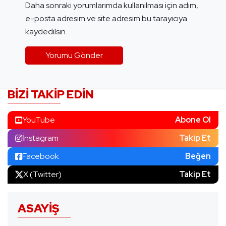
Daha sonraki yorumlarımda kullanılması için adım,
e-posta adresim ve site adresim bu tarayıcıya
kaydedilsin.
BIZI TAKIP EDIN
YouTube
Abone Ol
İnstagram
Takip Et
Facebook
Beğen
X (Twitter)
Takip Et
ASAYIŞ