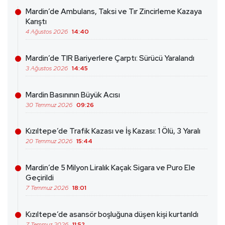
Mardin’de Ambulans, Taksi ve Tır Zincirleme Kazaya
Karıştı
4 Ağustos 2026
14:40
Mardin’de TIR Bariyerlere Çarptı: Sürücü Yaralandı
3 Ağustos 2026
14:45
Mardin Basınının Büyük Acısı
30 Temmuz 2026
09:26
Kızıltepe’de Trafik Kazası ve İş Kazası: 1 Ölü, 3 Yaralı
20 Temmuz 2026
15:44
Mardin’de 5 Milyon Liralık Kaçak Sigara ve Puro Ele
Geçirildi
7 Temmuz 2026
18:01
Kızıltepe’de asansör boşluğuna düşen kişi kurtarıldı
7 Temmuz 2026
11:52