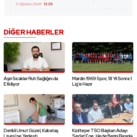
3 Ağustos 2026
13:29
DIĞER HABERLER
Aşırı Sıcaklar Ruh Sağlığını da
Mardin 1969 Spor, 18 Yıl Sonra 1.
Etkiliyor
Lig’e Hazır
Derikli Umut Güzel, Kabataş
Kızıltepe TSO Başkan Adayı
Lisesi’ne Yerleşti
Sedat Ege, Hedeflerini Basınla