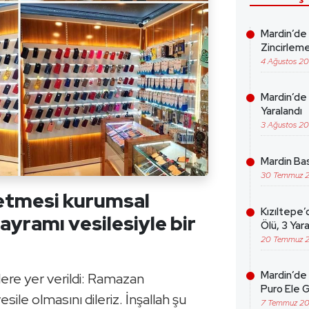
Mardin’de
Zincirleme
4 Ağustos 2
Mardin’de 
Yaralandı
3 Ağustos 2
Mardin Bas
30 Temmuz 
etmesi kurumsal
Kızıltepe’
yramı vesilesiyle bir
Ölü, 3 Yara
20 Temmuz 
Mardin’de 
ere yer verildi: Ramazan
Puro Ele G
sile olmasını dileriz. İnşallah şu
7 Temmuz 2