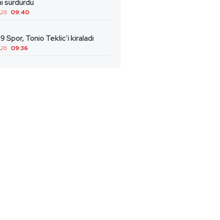
ını sürdürdü
026
09:40
9 Spor, Tonio Teklic’i kiraladı
026
09:36