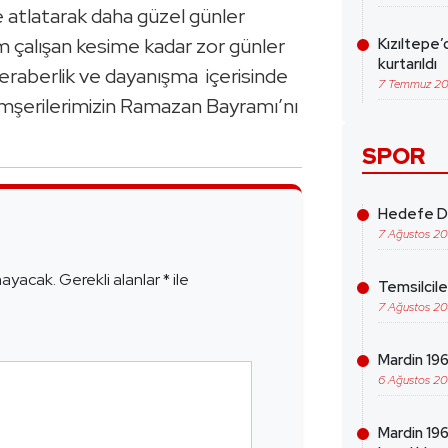
e atlatarak daha güzel günler
m çalışan kesime kadar zor günler
Kızıltepe’
kurtarıldı
, beraberlik ve dayanışma içerisinde
7 Temmuz 2
emşerilerimizin Ramazan Bayramı’nı
SPOR
Hedefe Da
e
7 Ağustos 2
mayacak.
Gerekli alanlar
*
ile
Temsilcil
7 Ağustos 2
Mardin 1969
6 Ağustos 2
Mardin 19