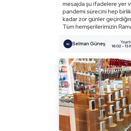
mesajda şu ifadelere yer ve
pandemi sürecini hep birli
kadar zor günler geçirdiğim
Tüm hemşerilerimizin Rama
Yayın
Selman Güneş
16:02 - 13