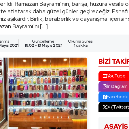
rildi: Ramazan Bayramı’nın, barışa, huzura vesile olm
kte atlatarak daha güzel günler geçireceğiz. Esnaf
iz aşikârdır. Birlik, beraberlik ve dayanışma içerisin
zan Bayramı’nı […]
lanma
Güncelleme
Okuma Süresi
 Mayıs 2021
16:02 - 13 Mayıs 2021
1 dakika
BIZI TAKI
YouTube
İnstagram
Facebook
X (Twitter
ASAYIŞ