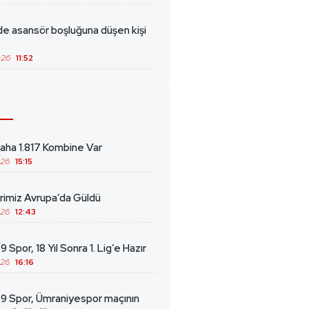
de asansör boşluğuna düşen kişi
026
11:52
ha 1.817 Kombine Var
026
15:15
erimiz Avrupa’da Güldü
026
12:43
 Spor, 18 Yıl Sonra 1. Lig’e Hazır
026
16:16
69 Spor, Ümraniyespor maçının