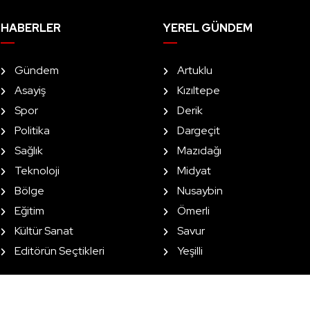
HABERLER
YEREL GÜNDEM
Gündem
Artuklu
Asayiş
Kızıltepe
Spor
Derik
Politika
Dargeçit
Sağlık
Mazıdağı
Teknoloji
Midyat
Bölge
Nusaybin
Eğitim
Ömerli
Kültür Sanat
Savur
Editörün Seçtikleri
Yeşilli