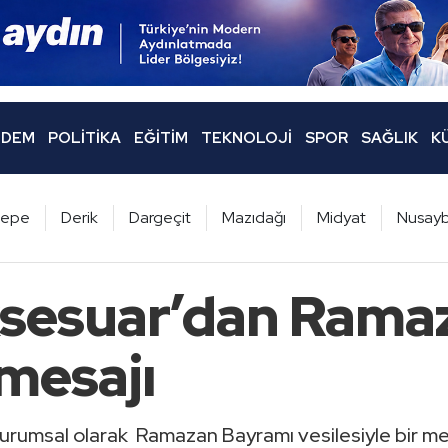
DEM
POLITIKA
EĞITIM
TEKNOLOJI
SPOR
SAĞLIK
K
ltepe
Derik
Dargeçit
Mazıdağı
Midyat
Nusayb
sesuar’dan Rama
mesajı
urumsal olarak Ramazan Bayramı vesilesiyle bir mes