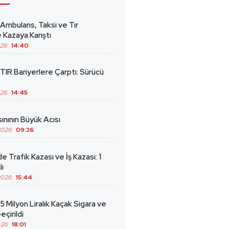
 Ambulans, Taksi ve Tır
 Kazaya Karıştı
026
14:40
TIR Bariyerlere Çarptı: Sürücü
026
14:45
ınının Büyük Acısı
2026
09:26
de Trafik Kazası ve İş Kazası: 1
lı
2026
15:44
5 Milyon Liralık Kaçak Sigara ve
eçirildi
026
18:01