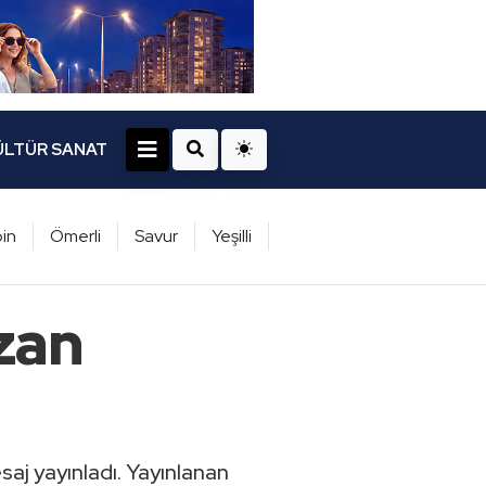
ÜLTÜR SANAT
in
Ömerli
Savur
Yeşilli
zan
aj yayınladı. Yayınlanan