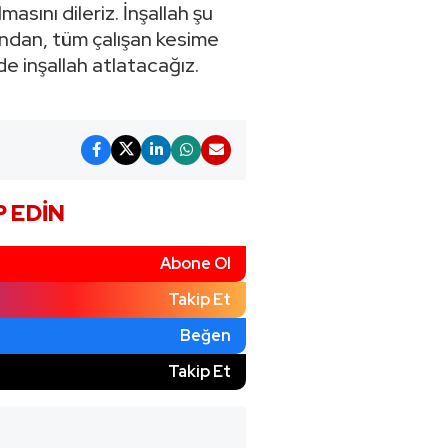
asını dileriz. İnşallah şu
ından, tüm çalışan kesime
de inşallah atlatacağız.
P EDIN
Abone Ol
Takip Et
Beğen
)
Takip Et