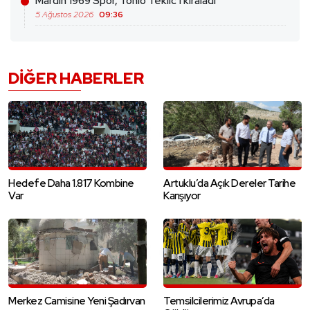
Mardin 1969 Spor, Tonio Teklic’i kiraladı
5 Ağustos 2026
09:36
DIĞER HABERLER
Hedefe Daha 1.817 Kombine
Artuklu’da Açık Dereler Tarihe
Var
Karışıyor
Merkez Camisine Yeni Şadırvan
Temsilcilerimiz Avrupa’da