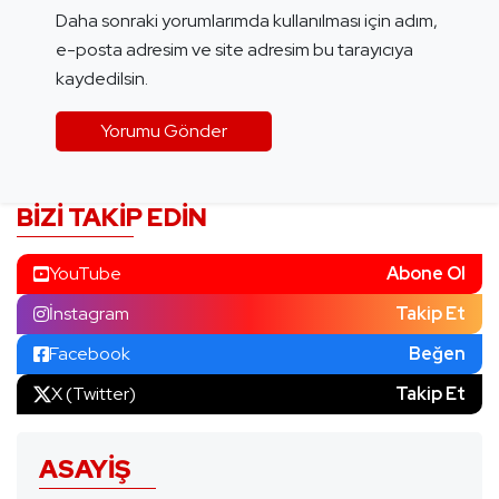
Daha sonraki yorumlarımda kullanılması için adım,
e-posta adresim ve site adresim bu tarayıcıya
kaydedilsin.
BIZI TAKIP EDIN
YouTube
Abone Ol
İnstagram
Takip Et
Facebook
Beğen
X (Twitter)
Takip Et
ASAYIŞ