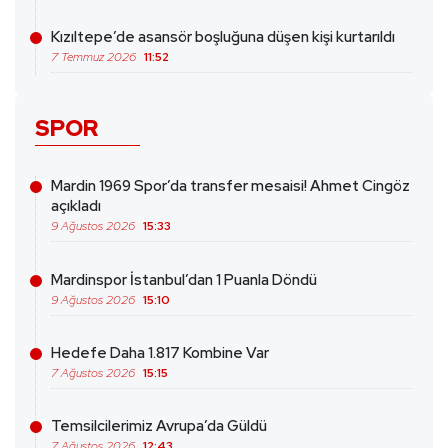
Kızıltepe’de asansör boşluğuna düşen kişi kurtarıldı
7 Temmuz 2026
11:52
SPOR
Mardin 1969 Spor’da transfer mesaisi! Ahmet Cingöz
açıkladı
9 Ağustos 2026
15:33
Mardinspor İstanbul’dan 1 Puanla Döndü
9 Ağustos 2026
15:10
Hedefe Daha 1.817 Kombine Var
7 Ağustos 2026
15:15
Temsilcilerimiz Avrupa’da Güldü
7 Ağustos 2026
12:43