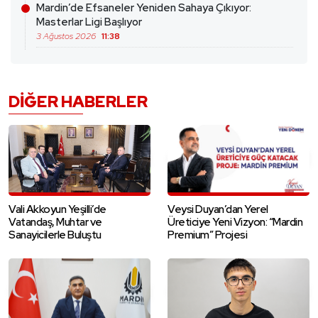
Mardin’de Efsaneler Yeniden Sahaya Çıkıyor:
Masterlar Ligi Başlıyor
3 Ağustos 2026
11:38
DIĞER HABERLER
Vali Akkoyun Yeşilli’de
Veysi Duyan’dan Yerel
Vatandaş, Muhtar ve
Üreticiye Yeni Vizyon: “Mardin
Sanayicilerle Buluştu
Premium” Projesi