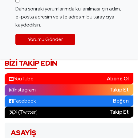
Daha sonraki yorumlarımda kullanılması için adım,
e-posta adresim ve site adresim bu tarayıcıya
kaydedilsin.
BIZI TAKIP EDIN
YouTube
Abone Ol
İnstagram
Takip Et
Facebook
Beğen
X (Twitter)
Takip Et
ASAYIŞ