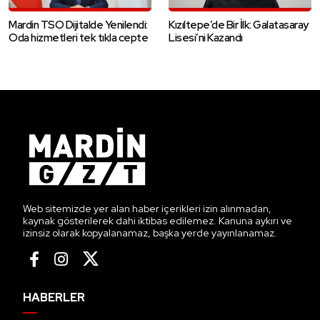
Mardin TSO Dijitalde Yenilendi:
Kızıltepe’de Bir İlk: Galatasaray
Oda hizmetleri tek tıkla cepte
Lisesi’ni Kazandı
Web sitemizde yer alan haber içerikleri izin alınmadan,
kaynak gösterilerek dahi iktibas edilemez. Kanuna aykırı ve
izinsiz olarak kopyalanamaz, başka yerde yayınlanamaz.
HABERLER