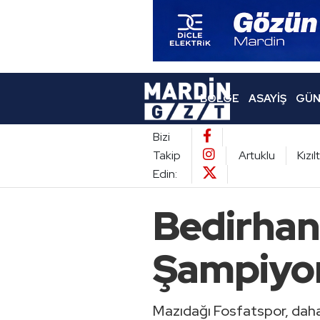
BÖLGE
ASAYIŞ
GÜN
Bizi
Takip
Artuklu
Kızı
Edin:
Bedirhan 
Şampiyon
Mazıdağı Fosfatspor, dah