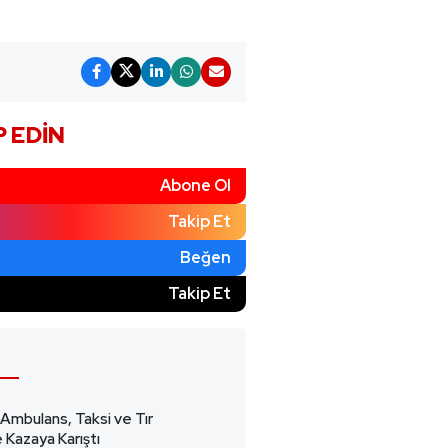
P EDIN
Abone Ol
Takip Et
Beğen
)
Takip Et
 Ambulans, Taksi ve Tır
 Kazaya Karıştı