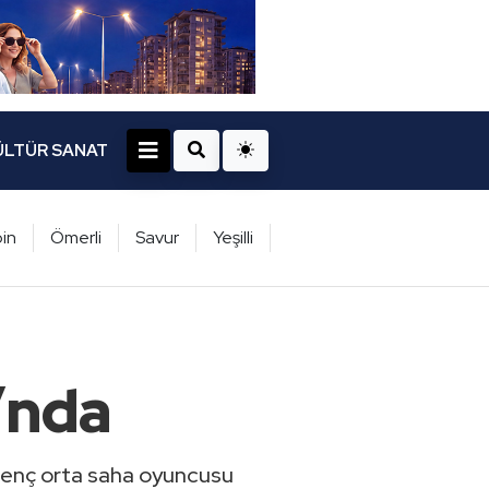
ÜLTÜR SANAT
in
Ömerli
Savur
Yeşilli
’nda
genç orta saha oyuncusu