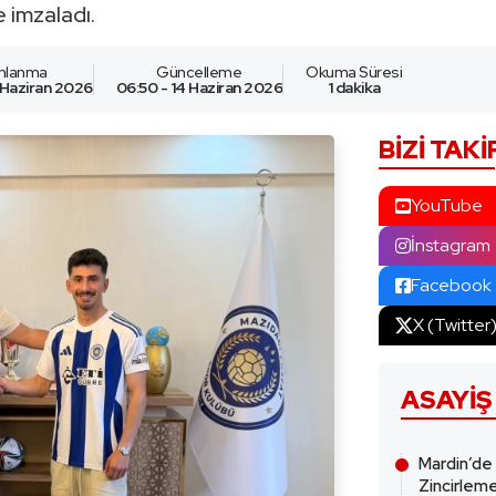
 imzaladı.
ınlanma
Güncelleme
Okuma Süresi
 Haziran 2026
06:50 - 14 Haziran 2026
1 dakika
BIZI TAKI
YouTube
İnstagram
Facebook
X (Twitter
ASAYIŞ
Mardin’de
Zincirleme