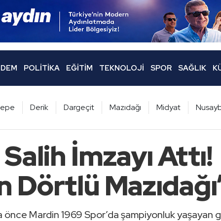
DEM
POLITIKA
EĞITIM
TEKNOLOJI
SPOR
SAĞLIK
K
ltepe
Derik
Dargeçit
Mazıdağı
Midyat
Nusayb
Salih İmzayı Attı!
 Dörtlü Mazıdağı
a önce Mardin 1969 Spor’da şampiyonluk yaşayan 