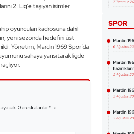
7 Temmuz 2
rını 2. Lig’e taşıyan isimler
SPOR
ip oyuncuları kadrosuna dahil
n, yeni sezonda hedefini üst
Mardin 1969
renildi. Yönetim, Mardin 1969 Spor’da
6 Ağustos 2
 uyumunu sahaya yansıtarak ligde
Mardin 19
maçlıyor.
hazırlıklar
5 Ağustos 2
Mardin 196
e
5 Ağustos 2
mayacak.
Gerekli alanlar
*
ile
Mardin 19
3 Ağustos 2