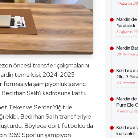
4 Ağustos 2
Mardin’de 
Yaralandı
3 Ağustos 2
Mardin Bas
30 Temmuz 
zon öncesi transfer çalışmalarını
Kızıltepe’
ardin temsilcisi, 2024-2025
Ölü, 3 Yara
 formasıyla şampiyonluk sevinci
20 Temmuz 
edirhan Salih’i kadrosuna kattı.
Mardin’de 
Puro Ele G
 Teker ve Serdar Yiğit ile
7 Temmuz 2
ekibi, Bedirhan Salih transferiyle
 oluşturdu. Böylece dört futbolcu da
Kızıltepe’
kurtarıldı
in 1969 Spor’un şampiyon