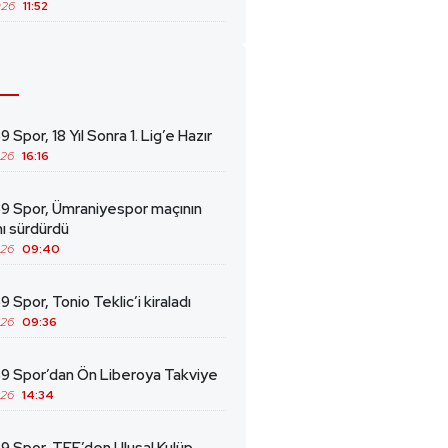
026
11:52
 Spor, 18 Yıl Sonra 1. Lig’e Hazır
026
16:16
69 Spor, Ümraniyespor maçının
ını sürdürdü
026
09:40
9 Spor, Tonio Teklic’i kiraladı
026
09:36
69 Spor’dan Ön Liberoya Takviye
026
14:34