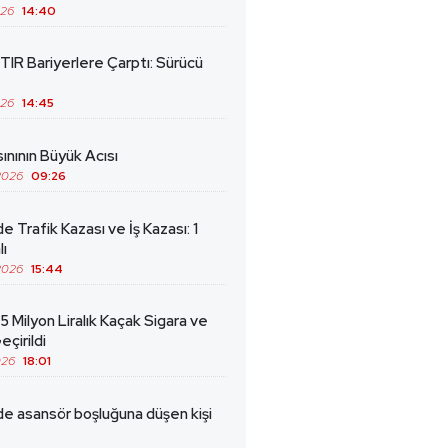
026
14:40
TIR Bariyerlere Çarptı: Sürücü
026
14:45
ınının Büyük Acısı
2026
09:26
de Trafik Kazası ve İş Kazası: 1
lı
2026
15:44
5 Milyon Liralık Kaçak Sigara ve
eçirildi
026
18:01
de asansör boşluğuna düşen kişi