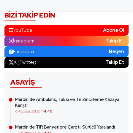
BIZI TAKIP EDIN
YouTube
Abone Ol
İnstagram
Takip Et
Facebook
Beğen
X (Twitter)
Takip Et
ASAYIŞ
Mardin’de Ambulans, Taksi ve Tır Zincirleme Kazaya
Karıştı
4 Ağustos 2026
14:40
Mardin’de TIR Bariyerlere Çarptı: Sürücü Yaralandı