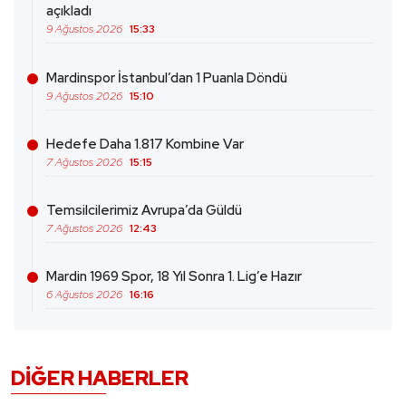
açıkladı
9 Ağustos 2026
15:33
Mardinspor İstanbul’dan 1 Puanla Döndü
9 Ağustos 2026
15:10
Hedefe Daha 1.817 Kombine Var
7 Ağustos 2026
15:15
Temsilcilerimiz Avrupa’da Güldü
7 Ağustos 2026
12:43
Mardin 1969 Spor, 18 Yıl Sonra 1. Lig’e Hazır
6 Ağustos 2026
16:16
DIĞER HABERLER