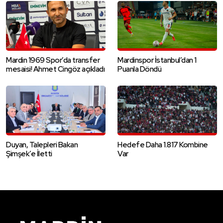
Mardin 1969 Spor’da transfer
Mardinspor İstanbul’dan 1
mesaisi! Ahmet Cingöz açıkladı
Puanla Döndü
Duyan, Talepleri Bakan
Hedefe Daha 1.817 Kombine
Şimşek’e İletti
Var