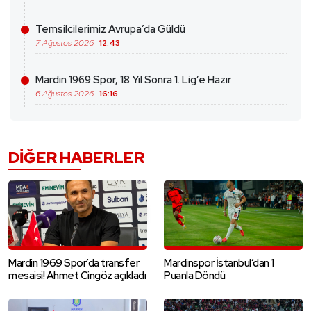
Temsilcilerimiz Avrupa’da Güldü
7 Ağustos 2026
12:43
Mardin 1969 Spor, 18 Yıl Sonra 1. Lig’e Hazır
6 Ağustos 2026
16:16
DIĞER HABERLER
Mardin 1969 Spor’da transfer
Mardinspor İstanbul’dan 1
mesaisi! Ahmet Cingöz açıkladı
Puanla Döndü