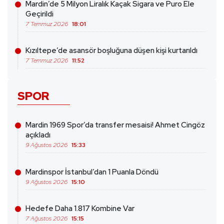
Mardin’de 5 Milyon Liralık Kaçak Sigara ve Puro Ele
Geçirildi
7 Temmuz 2026
18:01
Kızıltepe’de asansör boşluğuna düşen kişi kurtarıldı
7 Temmuz 2026
11:52
SPOR
Mardin 1969 Spor’da transfer mesaisi! Ahmet Cingöz
açıkladı
9 Ağustos 2026
15:33
Mardinspor İstanbul’dan 1 Puanla Döndü
9 Ağustos 2026
15:10
Hedefe Daha 1.817 Kombine Var
7 Ağustos 2026
15:15