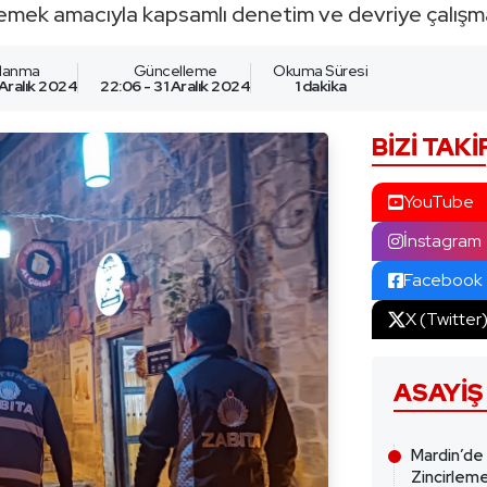
lemek amacıyla kapsamlı denetim ve devriye çalışma
nlanma
Güncelleme
Okuma Süresi
 Aralık 2024
22:06 - 31 Aralık 2024
1 dakika
BIZI TAKI
YouTube
İnstagram
Facebook
X (Twitter
ASAYIŞ
Mardin’de
Zincirleme