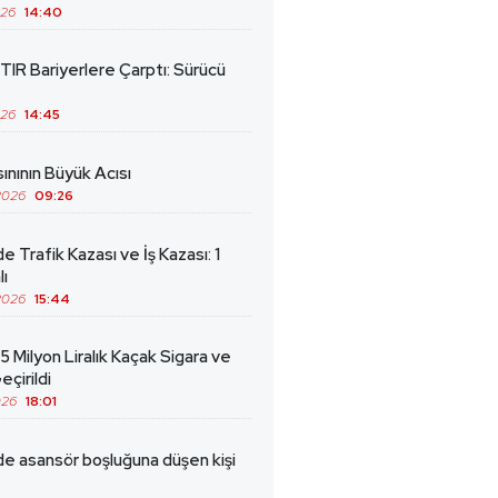
026
14:40
TIR Bariyerlere Çarptı: Sürücü
026
14:45
ınının Büyük Acısı
2026
09:26
de Trafik Kazası ve İş Kazası: 1
lı
2026
15:44
5 Milyon Liralık Kaçak Sigara ve
eçirildi
026
18:01
de asansör boşluğuna düşen kişi