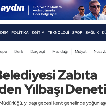
DEM
POLITIKA
EĞITIM
TEKNOLOJI
SPOR
SAĞLIK
K
ltepe
Derik
Dargeçit
Mazıdağı
Midyat
Nusayb
elediyesi Zabıta
den Yılbaşı Denet
Müdürlüğü, yılbaşı gecesi kent genelinde yoğunlaş