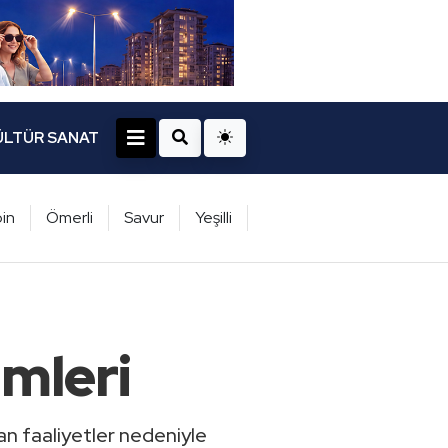
ÜLTÜR SANAT
in
Ömerli
Savur
Yeşilli
imleri
an faaliyetler nedeniyle