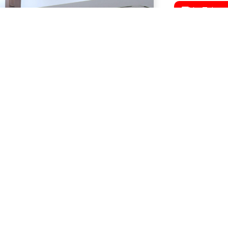
YouTube
İnstagram
Facebook
X (Twitter
ASAYIŞ
Mardin’de
Zincirleme
4 Ağustos 2
Mardin’de 
Yaralandı
3 Ağustos 2
Mardin Bas