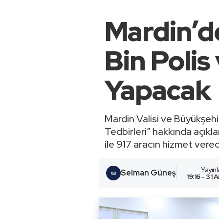
Mardin’de
Bin Polis
Yapacak
Mardin Valisi ve Büyükşehir
Tedbirleri” hakkında açıkl
ile 917 aracın hizmet verece
Yayın
Selman Güneş
19:16 - 31 