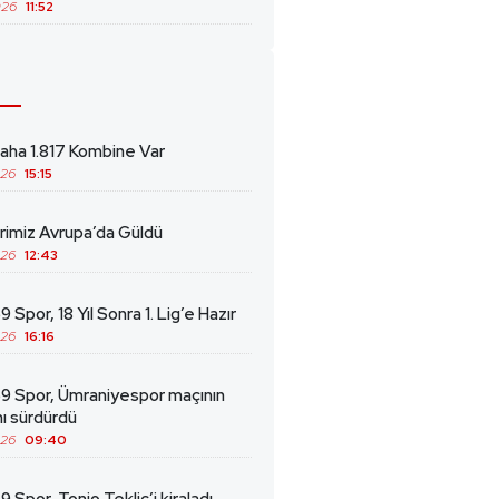
026
11:52
ha 1.817 Kombine Var
026
15:15
erimiz Avrupa’da Güldü
026
12:43
 Spor, 18 Yıl Sonra 1. Lig’e Hazır
026
16:16
69 Spor, Ümraniyespor maçının
ını sürdürdü
026
09:40