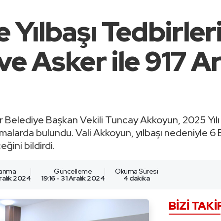
 Yılbaşı Tedbirler
 ve Asker ile 917 
 Belediye Başkan Vekili Tuncay Akkoyun, 2025 Yılı d
amalarda bulundu. Vali Akkoyun, yılbaşı nedeniyle 6 
ğini bildirdi.
lanma
Güncelleme
Okuma Süresi
Aralık 2024
19:16 - 31 Aralık 2024
4 dakika
BIZI TAKI