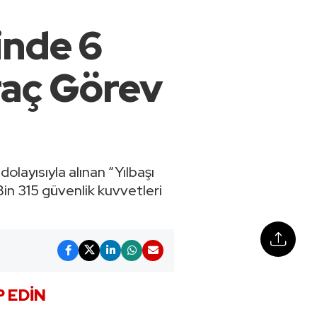
inde 6
Araç Görev
olayısıyla alınan “Yılbaşı
Bin 315 güvenlik kuvvetleri
P EDIN