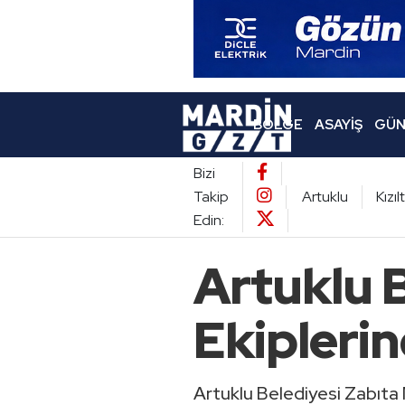
BÖLGE
ASAYIŞ
GÜN
Bizi
Takip
Artuklu
Kızı
Edin:
Artuklu B
Ekiplerin
Artuklu Belediyesi Zabıta 