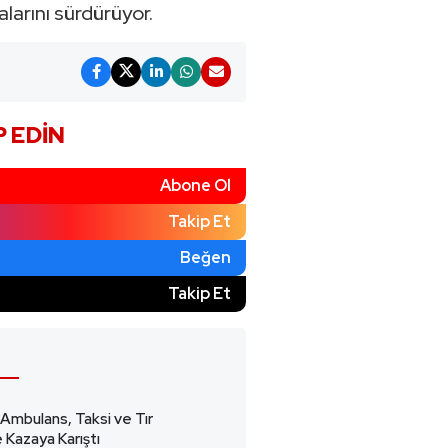
larını sürdürüyor.
P EDIN
Abone Ol
Takip Et
Beğen
)
Takip Et
 Ambulans, Taksi ve Tır
 Kazaya Karıştı