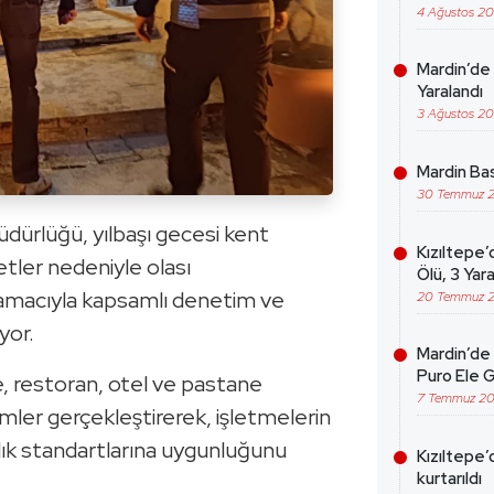
4 Ağustos 2
Mardin’de 
Yaralandı
3 Ağustos 2
Mardin Bas
30 Temmuz 
dürlüğü, yılbaşı gecesi kent
Kızıltepe’
tler nedeniyle olası
Ölü, 3 Yara
amacıyla kapsamlı denetim ve
20 Temmuz 
yor.
Mardin’de 
Puro Ele G
fe, restoran, otel ve pastane
7 Temmuz 2
mler gerçekleştirerek, işletmelerin
ğlık standartlarına uygunluğunu
Kızıltepe’
kurtarıldı