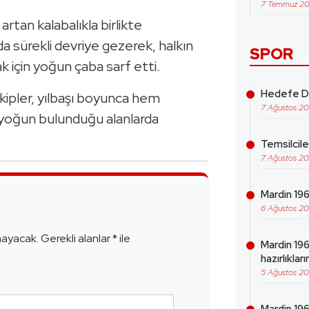
7 Temmuz 2
artan kalabalıkla birlikte
 sürekli devriye gezerek, halkın
SPOR
k için yoğun çaba sarf etti.
Hedefe Da
kipler, yılbaşı boyunca hem
7 Ağustos 2
 yoğun bulunduğu alanlarda
Temsilcil
7 Ağustos 2
Mardin 1969
e
6 Ağustos 2
mayacak.
Gerekli alanlar
*
ile
Mardin 19
hazırlıklar
5 Ağustos 2