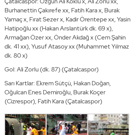
Çatalcaspor: Özgün Ali Köklü x, Ali Zorlu xx,
Burhanettin Çakırefe xx, Fatih Kara x, Burak
Yamaç x, Fırat Sezer x, Kadir Örentepe xx, Yasin
Hatipoğlu xx (Hakan Arslantürk dk. 69 x),
Armağan Özer xx, Önder Akdağ x (Cem Şahin
dk. 41 xx), Yusuf Atasoy xx (Muhammet Yılmaz
dk. 80 x)
Gol: Ali Zorlu (dk. 87) (Çatalcaspor)
Sarı Kartlar: Ekrem Sütçü, Hakan Doğan,
Oğulcan Enes Demiroğlu, Burak Koçer
(Cizrespor), Fatih Kara (Çatalcaspor)