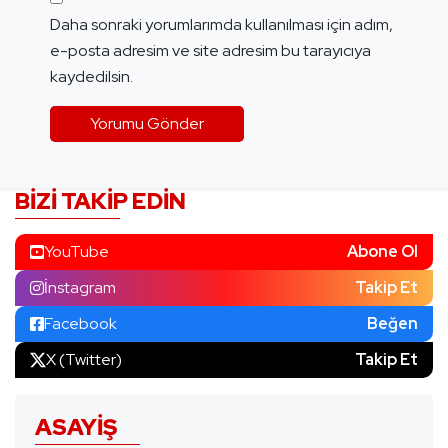
Daha sonraki yorumlarımda kullanılması için adım,
e-posta adresim ve site adresim bu tarayıcıya
kaydedilsin.
BIZI TAKIP EDIN
YouTube
Abone Ol
İnstagram
Takip Et
Facebook
Beğen
X (Twitter)
Takip Et
ASAYIŞ