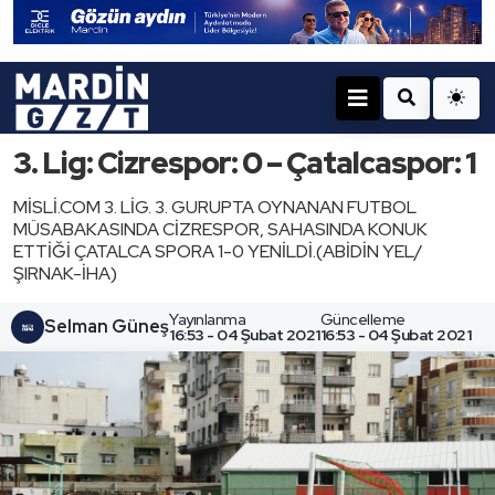
3. Lig: Cizrespor: 0 – Çatalcaspor: 1
MİSLİ.COM 3. LİG. 3. GURUPTA OYNANAN FUTBOL
MÜSABAKASINDA CİZRESPOR, SAHASINDA KONUK
ETTİĞİ ÇATALCA SPORA 1-0 YENİLDİ.(ABİDİN YEL/
ŞIRNAK-İHA)
Yayınlanma
Güncelleme
Selman Güneş
16:53 - 04 Şubat 2021
16:53 - 04 Şubat 2021