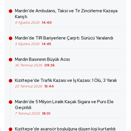
Mardin’de Ambulans, Taksi ve Tır Zincirleme Kazaya
Karıştı
4 Ağustos 2026
14:40
Mardin’de TIR Bariyerlere Çarptı: Sürücü Yaralandı
3 Ağustos 2026
14:45
Mardin Basınının Büyük Acısı
30 Temmuz 2026
09:26
Kızıltepe’de Trafik Kazası ve İş Kazası: 1 Ölü, 3 Yaralı
20 Temmuz 2026
15:44
Mardin’de 5 Milyon Liralık Kaçak Sigara ve Puro Ele
Geçirildi
7 Temmuz 2026
18:01
Kızıltepe’de asansör boşluğuna düşen kişi kurtarıldı