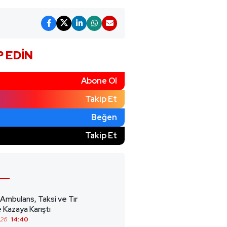
P EDIN
Abone Ol
Takip Et
Beğen
)
Takip Et
 Ambulans, Taksi ve Tır
 Kazaya Karıştı
026
14:40