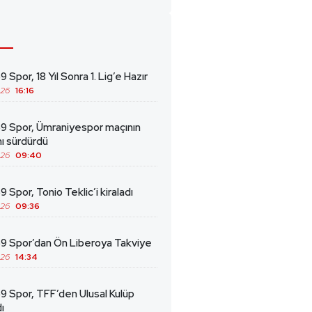
 Spor, 18 Yıl Sonra 1. Lig’e Hazır
026
16:16
69 Spor, Ümraniyespor maçının
ını sürdürdü
026
09:40
9 Spor, Tonio Teklic’i kiraladı
026
09:36
69 Spor’dan Ön Liberoya Takviye
026
14:34
9 Spor, TFF’den Ulusal Kulüp
ı