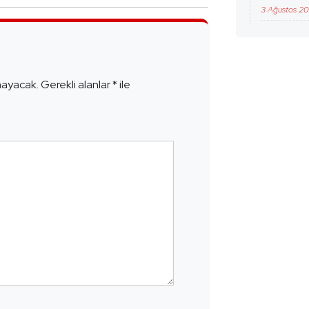
3 Ağustos 2
e
mayacak.
Gerekli alanlar
*
ile