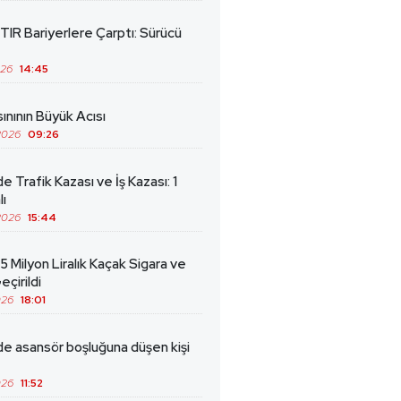
TIR Bariyerlere Çarptı: Sürücü
026
14:45
ınının Büyük Acısı
2026
09:26
de Trafik Kazası ve İş Kazası: 1
lı
2026
15:44
5 Milyon Liralık Kaçak Sigara ve
eçirildi
026
18:01
de asansör boşluğuna düşen kişi
026
11:52