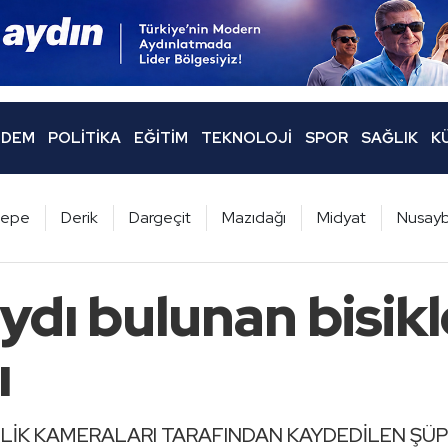
DEM
POLITIKA
EĞITIM
TEKNOLOJI
SPOR
SAĞLIK
K
ltepe
Derik
Dargeçit
Mazıdağı
Midyat
Nusayb
ydı bulunan bisikle
ı
NLİK KAMERALARI TARAFINDAN KAYDEDİLEN ŞÜ