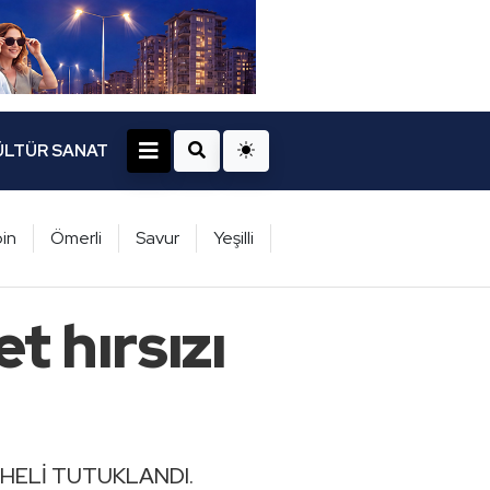
ÜLTÜR SANAT
in
Ömerli
Savur
Yeşilli
t hırsızı
PHELİ TUTUKLANDI.