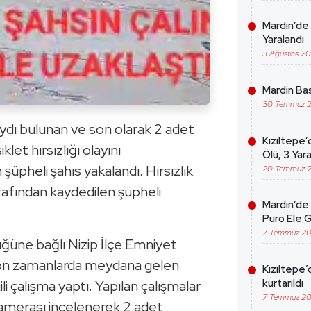
Mardin’de 
Yaralandı
3 Ağustos 2
Mardin Bas
30 Temmuz 
ydı bulunan ve son olarak 2 adet
Kızıltepe’
siklet hırsızlığı olayını
Ölü, 3 Yara
 şüpheli şahıs yakalandı. Hırsızlık
20 Temmuz 
arafından kaydedilen şüpheli
Mardin’de 
Puro Ele G
7 Temmuz 2
üne bağlı Nizip İlçe Emniyet
 son zamanlarda meydana gelen
Kızıltepe’
kurtarıldı
ilgili çalışma yaptı. Yapılan çalışmalar
7 Temmuz 2
kamerası incelenerek 2 adet