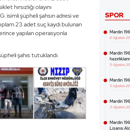
iklet hırsızlığı olayını
SPOR
G. isimli şüpheli şahsın adresi ve
i. Toplam 23 adet suç kaydı bulunan
Mardin 1969
iplerince yapılan operasyonla
6 Ağustos 2
Mardin 19
üpheli şahıs tutuklandı.
hazırlıklar
5 Ağustos 2
Mardin 196
5 Ağustos 2
Mardin 19
3 Ağustos 2
Mardin 196
Lisansı Ald