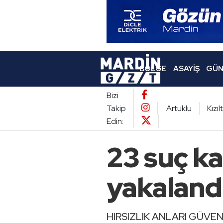
BÖLGE
ASAYIŞ
GÜN
Bizi
Takip
Artuklu
Kızı
Edin:
23 suç ka
yakaland
HIRSIZLIK ANLARI GÜVE