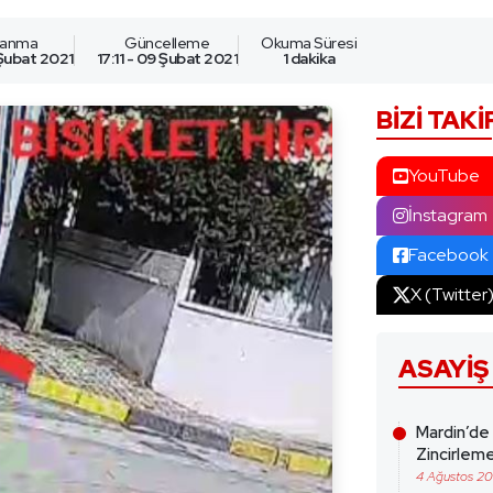
lanma
Güncelleme
Okuma Süresi
 Şubat 2021
17:11 - 09 Şubat 2021
1 dakika
BIZI TAKI
YouTube
İnstagram
Facebook
X (Twitter
ASAYIŞ
Mardin’de
Zincirleme
4 Ağustos 2